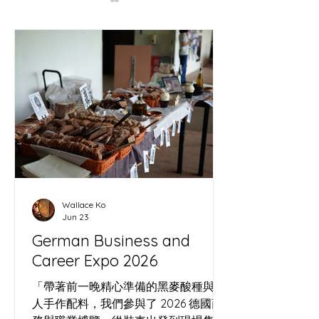
揭開麩質的秘密：麵包裡
哨牙刀嘅人間煙
的隱藏結構工程師
同社區嘅連繫
Wallace Ko
Jun 23
German Business and
Career Expo 2026
「帶著前一晚精心準備的黑麥酸種與職
人手作配料，我們參與了 2026 德國商