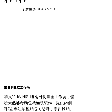
2pm to 7pm
了解更多 READ MORE
兩日制量產工作坊
加入14-16小時+嘅兩日制量產工作坊，體
驗天然酵母麵包嘅極致製作！提供兩個
課程, 專注酸種麵包同悲哥，學習揉麵、