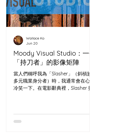
學。沒有酵母的麵團只是死氣沉沉的死
麵；沒有人互動的鋼筋水泥，也只不過
是巨型墳場。 ( IMAGE ) 看看大館的洗
衣場石階。主辦方沒有砸重金裝潢，僅
用回收木箱、坐墊與幾盆植物，就像撒
Wallace Ko
下了一把高活性的酵母，瞬間改變了這
Jun 20
冰冷過道的「微氣候」。原本匆忙的香
Moody Visual Studio：一個
港人竟然願意停下腳步，讓「過道」發
「持刀者」的影像矩陣
酵成了「聚腳點」。 把荒廢角落轉化為
社區心臟，就像我們在處理高水合
當人們稱呼我為「Slasher」（斜槓族 /
（High Hydration）麵團——
多元職業身分者）時，我通常會在心裡
冷笑一下。在電影辭典裡，Slasher 指
的是那種手持利刃、在黑暗中神出鬼沒
的殺人狂。某種程度上，這個字極度精
準——只不過，我手裡拿的是那把在長
洲切開酸種麵團的「哨牙刀」，而我試
圖謀殺的，是這個時代的「遺忘」。 我
是一個被酵母奴役的麵包師，也是一個