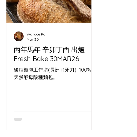
Wallace Ko
Mar 30
丙年馬年 辛卯丁酉 出爐
Fresh Bake 30MAR26
酸種麵包工作坊(長洲哨牙刀）100%。
天然酵母酸種麵包。