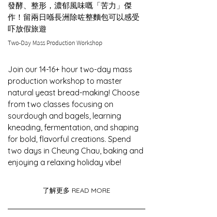
發酵、整形，濃郁風味嘅「苦力」傑
作！留兩日喺長洲除咗整麵包可以感受
吓放假旅遊
Two-Day Mass Production Workshop
Join our 14-16+ hour two-day mass 
production workshop to master 
natural yeast bread-making! Choose 
from two classes focusing on 
sourdough and bagels, learning 
kneading, fermentation, and shaping 
for bold, flavorful creations. Spend 
two days in Cheung Chau, baking and 
enjoying a relaxing holiday vibe!
了解更多 READ MORE