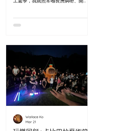
工返學，我就照常喺長洲焗嘢、開
workshop，同海風一齊睇時間。今次
可以喺工作室自取，或者用 Lalamove
直送到你門口；中環碼頭都會有閃現
meet up，再加埋幾個固定取貨點，一
齊幫你喺城入面留返少少島上節奏。
Wallace Ko
Mar 21