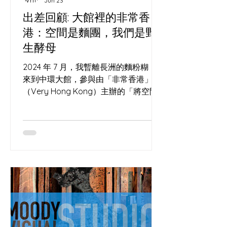
Jun 23
出差回顧: 大館裡的非常香
港：空間是麵團，我們是野
生酵母
2024 年 7 月，我暫離長洲的麵粉糊，
來到中環大館，參與由「非常香港」
（Very Hong Kong）主辦的「將空間
變成辦法」亞洲地方營造交流大會
（Everything's in PLACE Asia
Placemaking Convention）。 這場活
動匯聚了一群在城市夾縫中尋找可能性
的「空間」。現場除了我們，還有許多
各路好手與參展單位，包括我的老朋友,
窗口巷 Window Alley 空間與酸種的玄
學：大館石階上的微氣候 一個烤麵包
的，為何跑去聽城市空間改造？ 因為做
酸種麵包（Sourdough）和地方營造
（Placemaking）本質上是同一門玄