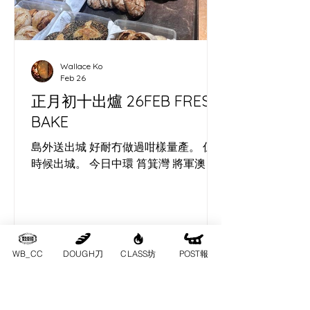
狀。 ​ As a Cheung Chau sourdough
baker, photographer and digital
marketer, I joined the Capybara Arts
Festival’s three‑day camp at
Wallace Ko
Autocamper in Hong Kong’s
Feb 26
countryside. This independent
正月初十出爐 26FEB FRESH
gathering i
BAKE
島外送出城 好耐冇做過咁樣量產。 係
時候出城。 今日中環 筲箕灣 將軍澳
WB_CC
DOUGH刀
CLASS坊
POST報