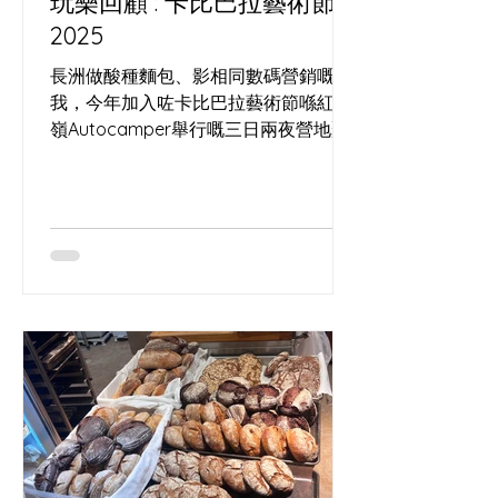
玩樂回顧 : 卡比巴拉藝術節
2025
長洲做酸種麵包、影相同數碼營銷嘅
我，今年加入咗卡比巴拉藝術節喺紅花
嶺Autocamper舉行嘅三日兩夜營地聚
會。 呢個獨立藝術節由我識咗十年嘅馬
戲表演者Lai Yee策劃，佢多年喺世界各
地以水晶球、火舞同流動藝術演出，將
街頭經驗同舞台美學帶入香港。 呢次我
除咗係參加者，其實都係團隊一分子，
負責帶嚟長洲野種酵母酸種麵包，做咗
一場簡單嘅酵母與麵包分享，又即場燒
烤麵包畀表演者同營友免費試食，等大
家喺雜耍、空中表演同營火之間，用一
片麵包連結起味道同人情。 夜晚圍住營
火，聽住世界各地藝術家講旅程，心入
面好清楚：無論係面糰定藝術，都需要
時間發酵，先有可能長出屬於自己嘅形