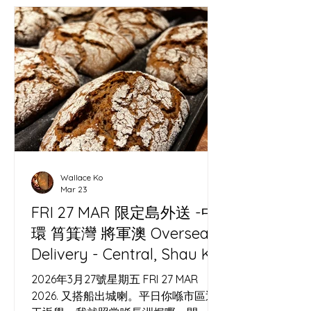
Wallace Ko
Mar 23
FRI 27 MAR 限定島外送 -中
環 筲箕灣 將軍澳 Oversea
Delivery - Central, Shau Kei
Wan, Tseung Kwan O
2026年3月27號星期五 FRI 27 MAR
2026. 又搭船出城喇。平日你喺市區返