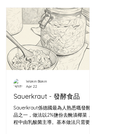
在代碼與像素中建構虛擬宇宙的視覺工
匠。這聽起來像精神分裂，但如果你看
懂了我的矩陣，就會發現這是一場極其
優雅的共生。 為什麼要經營
MoodyVisual？對抗單向的崩塌 時間是
一場單向的崩塌。我從 2012 年在
WordPress 留下第一個時間戳記（
https://wallacecwko.wordpress.com/
）開始，就清楚知道一件事：在這個資
訊碎片化的時代，沒有被記錄下來的東
西，等於從未存在。 麵包是一種注定要
Wakin Bakin
消亡的藝術。麵粉變成了麵包，經歷了
Apr 22
完美的膨脹、焦糖化，然後在幾個小時
Sauerkraut - 發酵食品
內被咀嚼、吞嚥，化為虛無。如果我只
是一個麵包師，我的心血每天都在物理
Sauerkraut係德國最為人熟悉嘅發酵食
世界裡灰飛煙滅。 這就是
品之一，做法以2%鹽份去醃漬椰菜，過
www.wakinbakin.life/
程中由乳酸菌主導。基本做法只需要椰
菜同鹽，今次嘅酸菜亦加入咗黑胡椒與