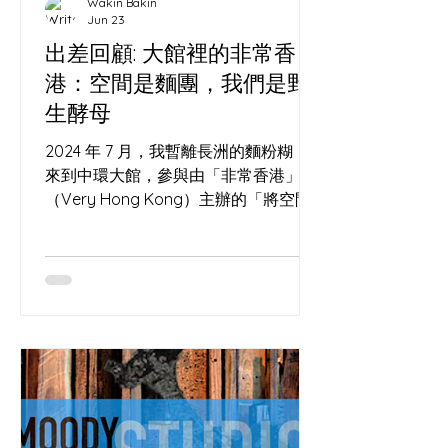
Wakin Bakin
Jun 23
出差回顧: 大館裡的非常香
港：空間是麵團，我們是野
生酵母
2024 年 7 月，我暫離長洲的麵粉糊，
來到中環大館，參與由「非常香港」
（Very Hong Kong）主辦的「將空間
變成辦法」亞洲地方營造交流大會
（Everything's in PLACE Asia
Placemaking Convention）。 這場活
動匯聚了一群在城市夾縫中尋找可能性
的「空間」。現場除了我們，還有許多
各路好手與參展單位，包括我的老朋友,
窗口巷 Window Alley 空間與酸種的玄
學：大館石階上的微氣候 一個烤麵包
的，為何跑去聽城市空間改造？ 因為做
酸種麵包（Sourdough）和地方營造