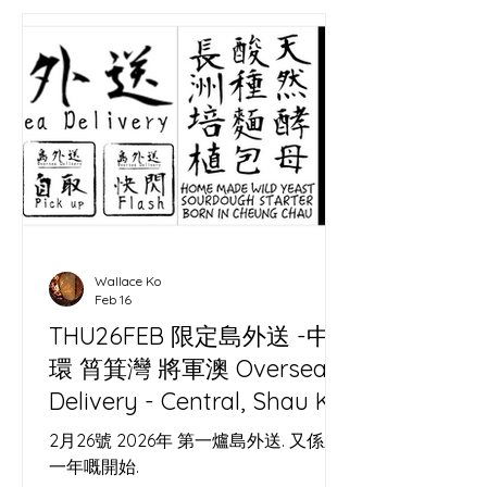
Wallace Ko
Feb 16
THU26FEB 限定島外送 -中
環 筲箕灣 將軍澳 Oversea
Delivery - Central, Shau Kei
Wan, Tseung Kwan O
2月26號 2026年 第一爐島外送. 又係新
一年嘅開始.