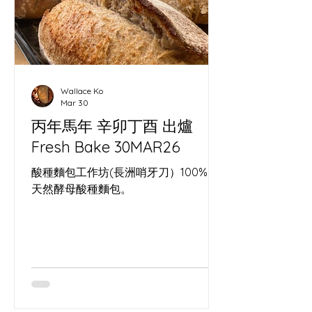
Wallace Ko
Mar 30
丙年馬年 辛卯丁酉 出爐
Fresh Bake 30MAR26
酸種麵包工作坊(長洲哨牙刀）100%。
天然酵母酸種麵包。