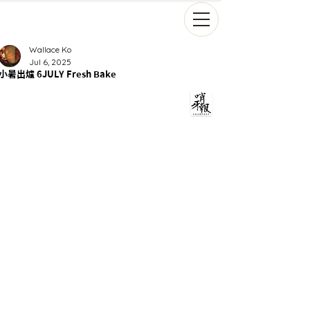
Wallace Ko
Jul 6, 2025
小暑出爐 6JULY Fresh Bake