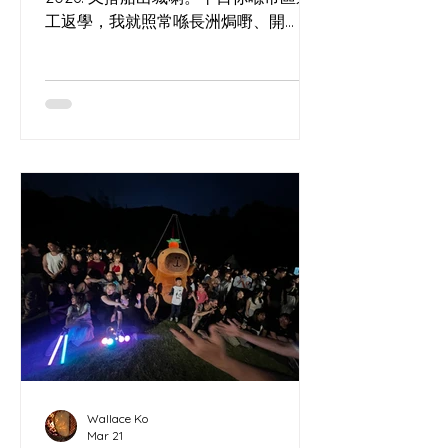
工返學，我就照常喺長洲焗嘢、開
workshop，同海風一齊睇時間。今次
可以喺工作室自取，或者用 Lalamove
直送到你門口；中環碼頭都會有閃現
meet up，再加埋幾個固定取貨點，一
齊幫你喺城入面留返少少島上節奏。
Wallace Ko
Mar 21