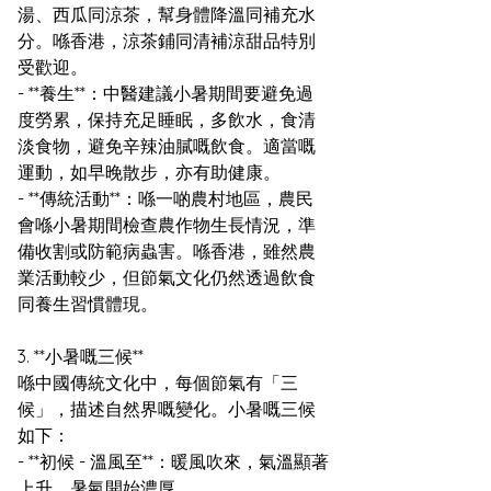
湯、西瓜同涼茶，幫身體降溫同補充水
分。喺香港，涼茶鋪同清補涼甜品特別
受歡迎。
- **養生**：中醫建議小暑期間要避免過
度勞累，保持充足睡眠，多飲水，食清
淡食物，避免辛辣油膩嘅飲食。適當嘅
運動，如早晚散步，亦有助健康。
- **傳統活動**：喺一啲農村地區，農民
會喺小暑期間檢查農作物生長情況，準
備收割或防範病蟲害。喺香港，雖然農
業活動較少，但節氣文化仍然透過飲食
同養生習慣體現。
3. **小暑嘅三候**
喺中國傳統文化中，每個節氣有「三
候」，描述自然界嘅變化。小暑嘅三候
如下：
- **初候 - 溫風至**：暖風吹來，氣溫顯著
上升，暑氣開始濃厚。