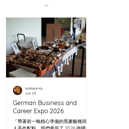
出差回顧: 大館裡的非常香
Moody Visual 
港：空間是麵團，我們是
一個「持刀者」
野生酵母
陣
Wallace Ko
Jun 23
German Business and
Career Expo 2026
「帶著前一晚精心準備的黑麥酸種與職
人手作配料，我們參與了 2026 德國商