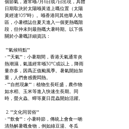
個節氣，通常喺7月6日或7日出現，具體
日期取決於太陽喺黃道上嘅位置（太陽
黃經達105°時）。喺香港同其他華人地
區，小暑標誌住夏天進入一個更熱嘅階
段，但仲未到最熱嘅大暑時期。以下係
關於小暑嘅詳細資訊：
 **氣候特點**
- **天氣**：小暑期間，香港天氣通常炎
熱潮濕，氣溫經常喺30°C或以上，降雨
量亦多，因爲正值颱風季。暑氣開始加
重，人們會感覺悶熱。
- **自然現象**：植物生長旺盛，農作物
如水稻、玉米等進入快速生長期。同
時，螢火蟲、蟬等夏日昆蟲開始活躍。
 2. **文化同習俗**
- **飲食**：小暑時節，傳統上會食一啲
清熱解暑嘅食物，例如綠豆湯、冬瓜