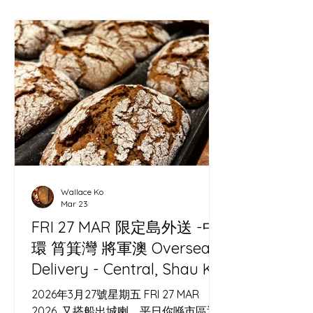
Wallace Ko
Mar 23
FRI 27 MAR 限定島外送 -中
環 筲箕灣 將軍澳 Oversea
Delivery - Central, Shau Kei
Wan, Tseung Kwan O
2026年3月27號星期五 FRI 27 MAR
2026. 又搭船出城喇。平日你喺市區返