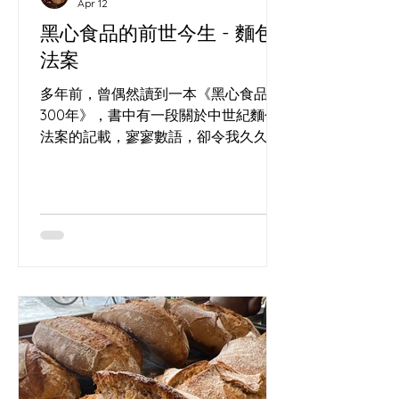
Apr 12
黑心食品的前世今生 - 麵包
法案
多年前，曾偶然讀到一本《黑心食品
300年》，書中有一段關於中世紀麵包
法案的記載，寥寥數語，卻令我久久難
忘。 這也是我在(長洲)的酸種麵包工作
坊 經常回答的問題，到底食咗乜？