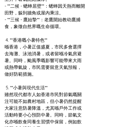
- **二候 - 蟋蟀居壁**：蟋蟀因天熱而離開
田野，躲到牆角或屋內乘涼。
- **三候 - 鷹始摯**：老鷹開始教幼鷹捕
食，象徵自然界嘅生命循環。
 4. **香港嘅小暑特色**
喺香港，小暑正值盛夏，市民多會選擇
去海灘、泳池消暑，或者留喺冷氣房避
暑。同時，颱風季嘅影響可能帶來大雨
或熱帶氣旋，市民需要留意天氣預報，
做好防範措施。
 5. **小暑與現代生活**
雖然現代都市人如香港市民對節氣嘅關
注可能不如農村地區，但小暑仍然提醒
大家注意防暑降溫，尤其喺戶外工作或
活動時要小心預防中暑。同時，節氣文
化亦喺飲食同養生習慣中保留，例如飲