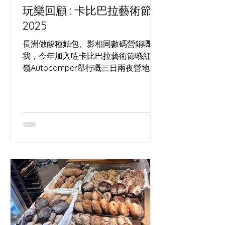
玩樂回顧 : 卡比巴拉藝術節
2025
長洲做酸種麵包、影相同數碼營銷嘅
我，今年加入咗卡比巴拉藝術節喺紅花
嶺Autocamper舉行嘅三日兩夜營地聚
會。 呢個獨立藝術節由我識咗十年嘅馬
戲表演者Lai Yee策劃，佢多年喺世界各
地以水晶球、火舞同流動藝術演出，將
街頭經驗同舞台美學帶入香港。 呢次我
除咗係參加者，其實都係團隊一分子，
負責帶嚟長洲野種酵母酸種麵包，做咗
一場簡單嘅酵母與麵包分享，又即場燒
烤麵包畀表演者同營友免費試食，等大
家喺雜耍、空中表演同營火之間，用一
片麵包連結起味道同人情。 夜晚圍住營
火，聽住世界各地藝術家講旅程，心入
面好清楚：無論係面糰定藝術，都需要
時間發酵，先有可能長出屬於自己嘅形