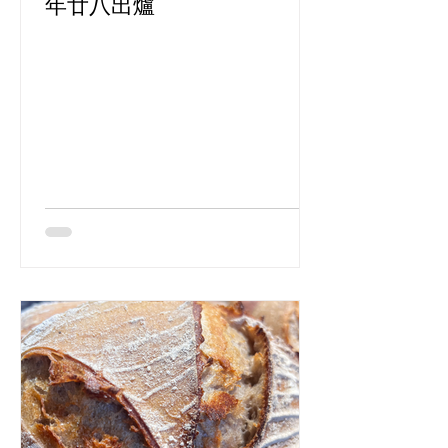
年廿八出爐