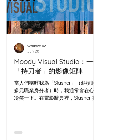
（Placemaking）本質上是同一門玄
學。沒有酵母的麵團只是死氣沉沉的死
麵；沒有人互動的鋼筋水泥，也只不過
是巨型墳場。 ( IMAGE ) 看看大館的洗
衣場石階。主辦方沒有砸重金裝潢，僅
用回收木箱、坐墊與幾盆植物，就像撒
Wallace Ko
下了一把高活性的酵母，瞬間改變了這
Jun 20
冰冷過道的「微氣候」。原本匆忙的香
Moody Visual Studio：一個
港人竟然願意停下腳步，讓「過道」發
「持刀者」的影像矩陣
酵成了「聚腳點」。 把荒廢角落轉化為
社區心臟，就像我們在處理高水合
當人們稱呼我為「Slasher」（斜槓族 /
（High Hydration）麵團——
多元職業身分者）時，我通常會在心裡
冷笑一下。在電影辭典裡，Slasher 指
的是那種手持利刃、在黑暗中神出鬼沒
的殺人狂。某種程度上，這個字極度精
準——只不過，我手裡拿的是那把在長
洲切開酸種麵團的「哨牙刀」，而我試
圖謀殺的，是這個時代的「遺忘」。 我