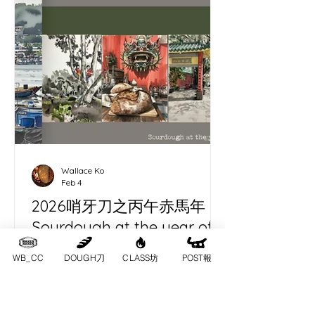
Wallace Ko
Feb 4
2026哨牙刀之丙午赤馬年
Sourdough at the year of
fire horse
WB_CC
DOUGH刀
CLASS坊
POST報
今年丙午赤馬，火勢極盛，赤馬奔騰，
象徵激情爆發。長洲位處香港西南偏
南，正落離卦方位，哨牙刀在這一年、