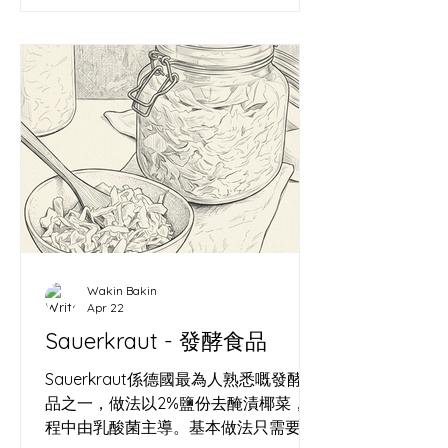
是一個被酵母奴役的麵包師，也是一個
在代碼與像素中建構虛擬宇宙的視覺工
匠。這聽起來像精神分裂，但如果你看
懂了我的矩陣，就會發現這是一場極其
優雅的共生。 為什麼要經營
MoodyVisual？對抗單向的崩塌 時間是
一場單向的崩塌。我從 2012 年在
WordPress 留下第一個時間戳記（
https://wallacecwko.wordpress.com/
）開始，就清楚知道一件事：在這個資
訊碎片化的時代，沒有被記錄下來的東
西，等於從未存在。 麵包是一種注定要
Wakin Bakin
消亡的藝術。麵粉變成了麵包，經歷了
Apr 22
完美的膨脹、焦糖化，然後在幾個小時
Sauerkraut - 發酵食品
內被咀嚼、吞嚥，化為虛無。如果我只
是一個麵包師，我的心血每天都在物理
Sauerkraut係德國最為人熟悉嘅發酵食
世界裡灰飛煙滅。 這就是
品之一，做法以2%鹽份去醃漬椰菜，過
www.wakinbakin.life/
程中由乳酸菌主導。基本做法只需要椰