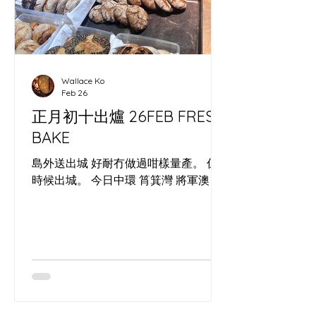
狀。 ​ As a Cheung Chau sourdough
baker, photographer and digital
marketer, I joined the Capybara Arts
Festival’s three‑day camp at
Wallace Ko
Autocamper in Hong Kong’s
Feb 26
countryside. This independent
正月初十出爐 26FEB FRESH
gathering i
BAKE
島外送出城 好耐冇做過咁樣量產。 係
時候出城。 今日中環 筲箕灣 將軍澳