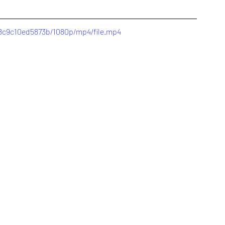
d8c9c10ed5873b/1080p/mp4/file.mp4