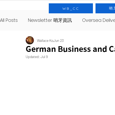
哨
WB_CC
All Posts
Newsletter 哨牙資訊
Oversea Deli
SourNote 哨牙記
Yeast 酵母
SourClas
Wallace Ko
Jun 23
German Business and C
Updated:
Jul 9
About 哨牙由來