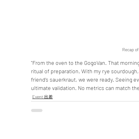
Recap of 
"From the oven to the GogoVan. That morning 
ritual of preparation. With my rye sourdough
friend’s sauerkraut, we were ready. Seeing e
ultimate validation. No metrics can match the
Event 出差