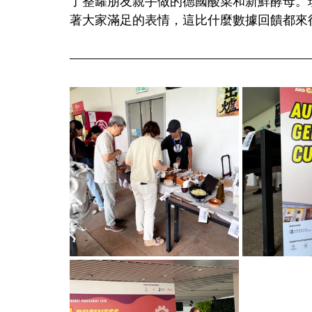
了整罐朋友親手做的德國酸菜和新鮮酵母。
著大家滿足的表情，這比什麼數據回饋都來