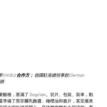
(HKBU) 
合作方：
 德國駐港總領事館 (German 
主辦
種，塞滿了 GogoVan。切片、包裝、裝車，動
還準備了黑菲爾乳酪醬、橄欖油和脆片，甚至搬來