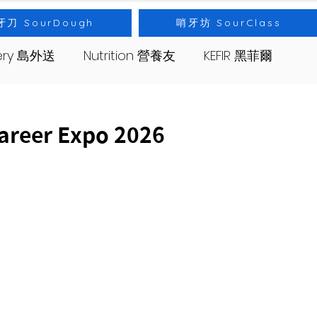
牙刀 SourDough
哨牙坊 SourClass
very 島外送
Nutrition 營養友
KEFIR 黑菲爾
s 哨牙坊
Event 出差
Bread 麵包
areer Expo 2026