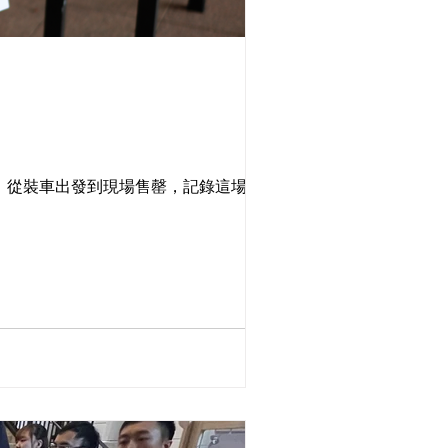
社
覽。從裝車出發到現場售罄，記錄這場將酸