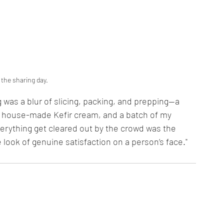
the sharing day. 
was a blur of slicing, packing, and prepping—a 
, house-made Kefir cream, and a batch of my 
verything get cleared out by the crowd was the 
 look of genuine satisfaction on a person’s face."