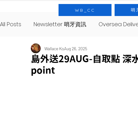
哨
WB_CC
All Posts
Newsletter 哨牙資訊
Oversea Deli
SourNote 哨牙記
Yeast 酵母
SourClas
Wallace Ko
Aug 26, 2025
島外送29AUG-自取點 深水埗 S
point
About 哨牙由來