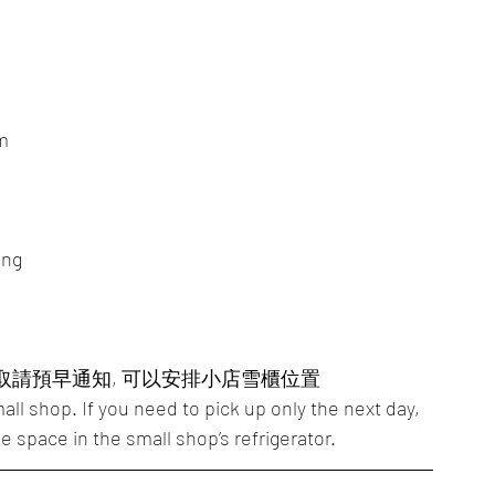
m
ong
自取請預早通知, 可以安排小店雪櫃位置
all shop. If you need to pick up only the next day, 
e space in the small shop’s refrigerator.