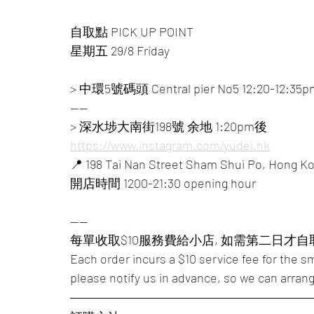
自取點 PICK UP POINT
星期五 29/8 Friday
> 中環5號碼頭 Central pier No5 12:20-12:35p
——
> 深水埗大南街198號 余地 1:20pm後
https://www.instagram.com/yudei.hk
📍 198 Tai Nan Street Sham Shui Po, Hong K
開店時間 1200-21:30 opening hour
——
每單收取$10服務費給小店, 如需第二日才
Each order incurs a $10 service fee for the sm
please notify us in advance, so we can arrang