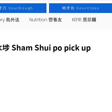
牙刀 SourDough
哨牙坊 SourClass
very 島外送
Nutrition 營養友
KEFIR 黑菲爾
s 哨牙坊
Event 出差
Bread 麵包
ham Shui po pick up