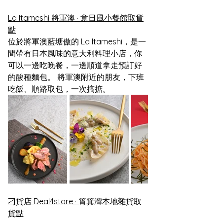
La Itameshi 將軍澳 · 意日風小餐館取貨
點
位於將軍澳藍塘傲的 La Itameshi，是一
間帶有日本風味的意大利料理小店，你
可以一邊吃晚餐，一邊順道拿走預訂好
的酸種麵包。 將軍澳附近的朋友，下班
吃飯、順路取包，一次搞掂。
刁貨店 Deal4store · 筲箕灣本地雜貨取
貨點