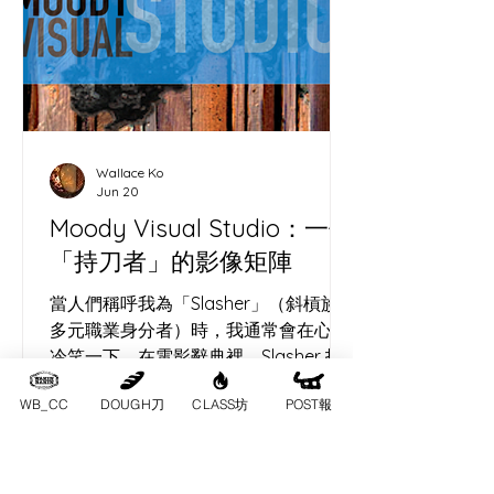
酸種麵包（Sourdough）和地方營造
（Placemaking）本質上是同一門玄
學。沒有酵母的麵團只是死氣沉沉的死
麵；沒有人互動的鋼筋水泥，也只不過
是巨型墳場。 ( IMAGE ) 看看大館的洗
衣場石階。主辦方沒有砸重金裝潢，僅
用回收木箱、坐墊與幾盆植物，就像撒
Wallace Ko
下了一把高活性的酵母，瞬間改變了這
Jun 20
冰冷過道的「微氣候」。原本匆忙的香
Moody Visual Studio：一個
港人竟然願意停下腳步，讓「過道」發
「持刀者」的影像矩陣
酵成了「聚腳點」。 把荒廢角落轉化為
社區心臟，就像我們在處理高水合
當人們稱呼我為「Slasher」（斜槓族 /
（High Hydration）麵團——
多元職業身分者）時，我通常會在心裡
冷笑一下。在電影辭典裡，Slasher 指
的是那種手持利刃、在黑暗中神出鬼沒
WB_CC
DOUGH刀
CLASS坊
POST報
的殺人狂。某種程度上，這個字極度精
準——只不過，我手裡拿的是那把在長
洲切開酸種麵團的「哨牙刀」，而我試
圖謀殺的，是這個時代的「遺忘」。 我