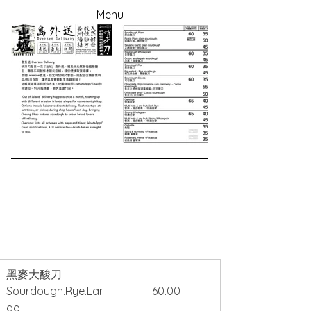
Menu
黑麥大酸刀 
Sourdough.Rye.Lar
60.00
ge