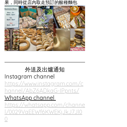
果，同時從店內取走預訂的酸種麵包.
外送及出爐通知
Instagram channel  
https://www.instagram.com/c
hannel/AbZ6ADkaG-IPpnts/
WhatsApp channel 
https://whatsapp.com/channe
l/0029VaEEWf6KWEKjJkJ7Jl0
0