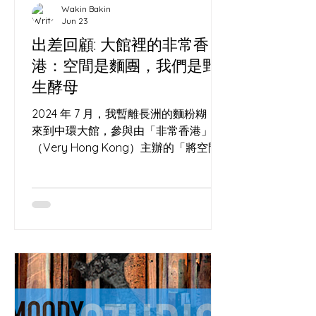
Wakin Bakin
Jun 23
出差回顧: 大館裡的非常香
港：空間是麵團，我們是野
生酵母
2024 年 7 月，我暫離長洲的麵粉糊，
來到中環大館，參與由「非常香港」
（Very Hong Kong）主辦的「將空間
變成辦法」亞洲地方營造交流大會
（Everything's in PLACE Asia
Placemaking Convention）。 這場活
動匯聚了一群在城市夾縫中尋找可能性
的「空間」。現場除了我們，還有許多
各路好手與參展單位，包括我的老朋友,
窗口巷 Window Alley 空間與酸種的玄
學：大館石階上的微氣候 一個烤麵包
的，為何跑去聽城市空間改造？ 因為做