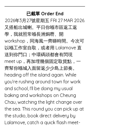
已截單 Order End
2026年3月27號星期五 FRI 27 MAR 2026.
又搭船出城喇。平日你喺市區返工返
學，我就照常喺長洲焗嘢、開 
workshop，同海風一齊睇時間。今次可
以喺工作室自取，或者用 Lalamove 直
送到你門口；中環碼頭都會有閃現 
meet up，再加埋幾個固定取貨點，一
齊幫你喺城入面留返少少島上節奏。
heading off the island again. While 
you’re rushing around town for work 
and school, I’ll be doing my usual 
baking and workshops on Cheung 
Chau, watching the light change over 
the sea. This round you can pick up at 
the studio, book direct delivery by 
Lalamove, catch a quick flash meet-