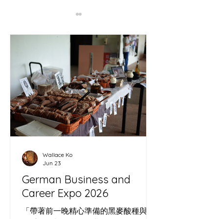
正月初十出爐 26FEB
2026哨牙刀之
FRESH BAKE
Sourdough at t
of fire horse
Wallace Ko
Jun 23
German Business and
Career Expo 2026
「帶著前一晚精心準備的黑麥酸種與職