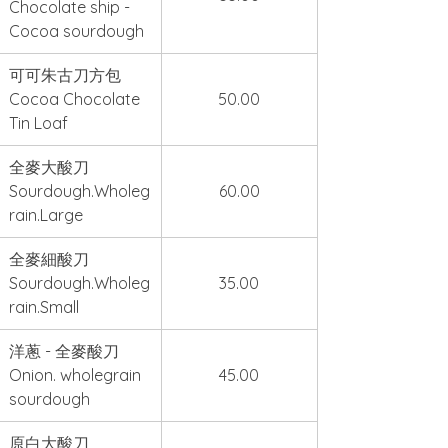
Chocolate ship - 
Cocoa sourdough
可可朱古刀方包 
Cocoa Chocolate 
50.00
Tin Loaf
全麥大酸刀 
Sourdough.Wholeg
60.00
rain.Large
全麥細酸刀 
Sourdough.Wholeg
35.00
rain.Small
洋蔥 - 全麥酸刀 
Onion. wholegrain 
45.00
sourdough
原白大酸刀 