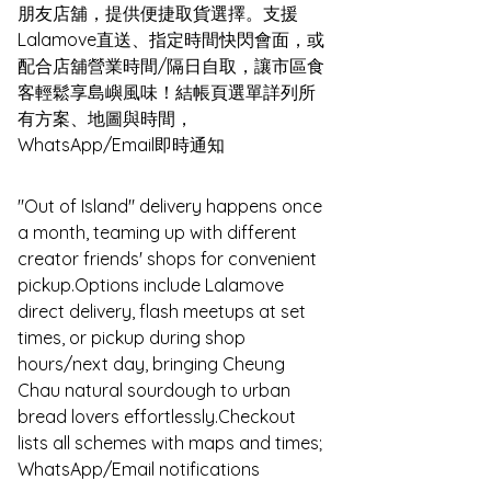
朋友店舖，提供便捷取貨選擇。​支援
Lalamove直送、指定時間快閃會面，或
配合店舖營業時間/隔日自取，讓市區食
客輕鬆享島嶼風味！​​結帳頁選單詳列所
有方案、地圖與時間，
WhatsApp/Email即時通知
"Out of Island" delivery happens once 
a month, teaming up with different 
creator friends' shops for convenient 
pickup.​Options include Lalamove 
direct delivery, flash meetups at set 
times, or pickup during shop 
hours/next day, bringing Cheung 
Chau natural sourdough to urban 
bread lovers effortlessly.​​Checkout 
lists all schemes with maps and times; 
WhatsApp/Email notifications