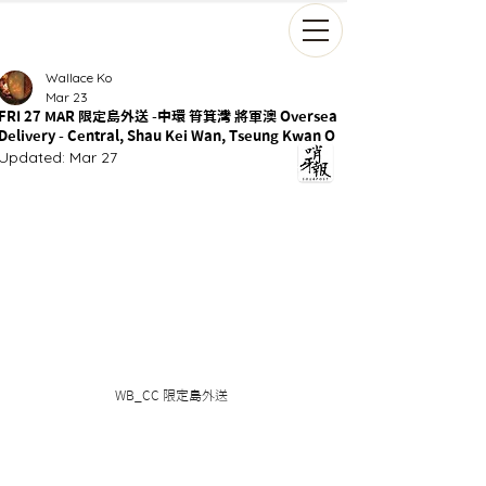
Wallace Ko
Mar 23
FRI 27 MAR 限定島外送 -中環 筲箕灣 將軍澳 Oversea
Delivery - Central, Shau Kei Wan, Tseung Kwan O
Updated:
Mar 27
WB_CC 限定島外送