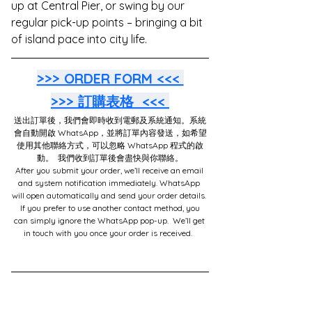
up at Central Pier, or swing by our 
regular pick-up points – bringing a bit 
of island pace into city life. 
>>> ORDER FORM <<< 
>>> 訂購表格  <<< 
送出訂單後，我們會即時收到電郵及系統通知。系統
會自動開啟 WhatsApp，並將訂單內容發送，如希望
使用其他聯絡方式，可以忽略 WhatsApp 程式的啟
動。  我們收到訂單後會盡快與你聯絡。
After you submit your order, we’ll receive an email 
and system notification immediately. WhatsApp 
will open automatically and send your order details. 
 If you prefer to use another contact method, you 
can simply ignore the WhatsApp pop-up.  We’ll get 
in touch with you once your order is received.  