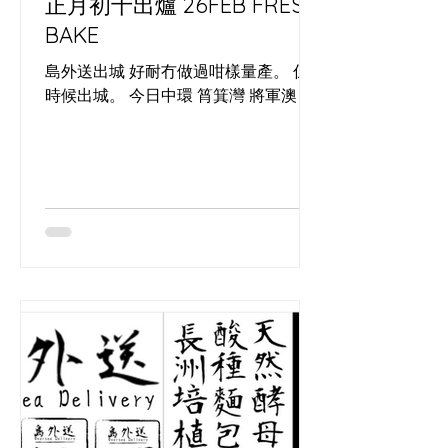
正月初十出爐 26FEB FRESH
gathering i
BAKE
島外送出城 好耐冇做過咁樣量產。 係
時候出城。 今日中環 筲箕灣 將軍澳