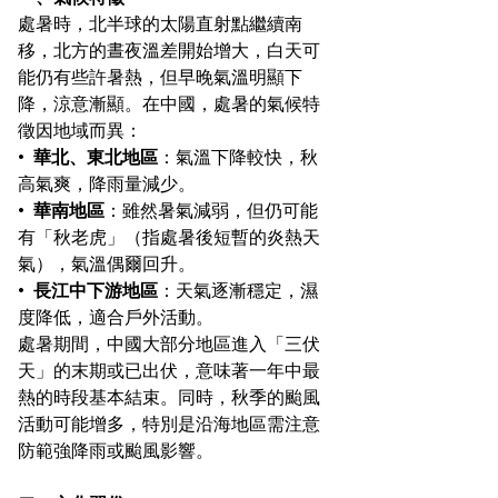
處暑時，北半球的太陽直射點繼續南
移，北方的晝夜溫差開始增大，白天可
能仍有些許暑熱，但早晚氣溫明顯下
降，涼意漸顯。在中國，處暑的氣候特
徵因地域而異：
•  
華北、東北地區
：氣溫下降較快，秋
高氣爽，降雨量減少。
•  
華南地區
：雖然暑氣減弱，但仍可能
有「秋老虎」（指處暑後短暫的炎熱天
氣），氣溫偶爾回升。
•  
長江中下游地區
：天氣逐漸穩定，濕
度降低，適合戶外活動。
處暑期間，中國大部分地區進入「三伏
天」的末期或已出伏，意味著一年中最
熱的時段基本結束。同時，秋季的颱風
活動可能增多，特別是沿海地區需注意
防範強降雨或颱風影響。