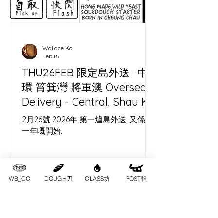
Wallace Ko
Feb 16
THU26FEB 限定島外送 -中
環 筲箕灣 將軍澳 Oversea
Delivery - Central, Shau Kei
Wan, Tseung Kwan O
2月26號 2026年 第一爐島外送. 又係新
一年嘅開始.
WB_CC
DOUGH刀
CLASS坊
POST報