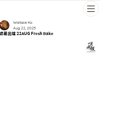
Wallace Ko
Aug 22, 2025
處暑出爐 22AUG Fresh Bake