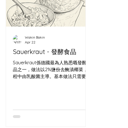
WordPress 留下第一個時間戳記（
https://wallacecwko.wordpress.com/
）開始，就清楚知道一件事：在這個資
訊碎片化的時代，沒有被記錄下來的東
西，等於從未存在。 麵包是一種注定要
Wakin Bakin
消亡的藝術。麵粉變成了麵包，經歷了
Apr 22
完美的膨脹、焦糖化，然後在幾個小時
Sauerkraut - 發酵食品
內被咀嚼、吞嚥，化為虛無。如果我只
是一個麵包師，我的心血每天都在物理
Sauerkraut係德國最為人熟悉嘅發酵食
世界裡灰飛煙滅。 這就是
品之一，做法以2%鹽份去醃漬椰菜，過
www.wakinbakin.life/
程中由乳酸菌主導。基本做法只需要椰
菜同鹽，今次嘅酸菜亦加入咗黑胡椒與
杜松子（歐洲北部常用嘅香料）。