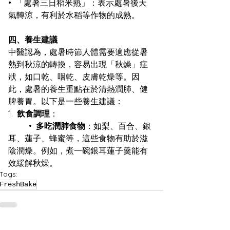
•  「處暑三日稻米熟」：表示處暑後天
氣轉涼，有利於水稻等作物的成熟。
四、養生建議
中醫認為，處暑時節人體需要適應從暑
熱到秋涼的轉換，容易出現「秋燥」症
狀，如口乾、咽乾、皮膚乾燥等。因
此，處暑的養生重點在於清熱潤肺、健
脾養胃。以下是一些養生建議：
1.  
飲食調理
：
	•  
多吃潤肺食物
：如梨、百合、銀
耳、蓮子、蜂蜜等，這些食物有助於滋
陰潤燥。例如，煮一碗銀耳蓮子羹能有
效緩解秋燥。
Tags:
FreshBake