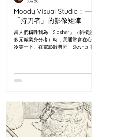
Jun 20
冰冷過道的「微氣候」。原本匆忙的香
Moody Visual Studio：一個
港人竟然願意停下腳步，讓「過道」發
「持刀者」的影像矩陣
酵成了「聚腳點」。 把荒廢角落轉化為
社區心臟，就像我們在處理高水合
當人們稱呼我為「Slasher」（斜槓族 /
（High Hydration）麵團——
多元職業身分者）時，我通常會在心裡
冷笑一下。在電影辭典裡，Slasher 指
的是那種手持利刃、在黑暗中神出鬼沒
的殺人狂。某種程度上，這個字極度精
準——只不過，我手裡拿的是那把在長
洲切開酸種麵團的「哨牙刀」，而我試
圖謀殺的，是這個時代的「遺忘」。 我
是一個被酵母奴役的麵包師，也是一個
在代碼與像素中建構虛擬宇宙的視覺工
匠。這聽起來像精神分裂，但如果你看
懂了我的矩陣，就會發現這是一場極其
優雅的共生。 為什麼要經營
MoodyVisual？對抗單向的崩塌 時間是
一場單向的崩塌。我從 2012 年在