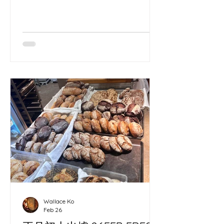
戲表演者Lai Yee策劃，佢多年喺世界各
地以水晶球、火舞同流動藝術演出，將
街頭經驗同舞台美學帶入香港。 呢次我
除咗係參加者，其實都係團隊一分子，
負責帶嚟長洲野種酵母酸種麵包，做咗
一場簡單嘅酵母與麵包分享，又即場燒
烤麵包畀表演者同營友免費試食，等大
家喺雜耍、空中表演同營火之間，用一
片麵包連結起味道同人情。 夜晚圍住營
火，聽住世界各地藝術家講旅程，心入
面好清楚：無論係面糰定藝術，都需要
時間發酵，先有可能長出屬於自己嘅形
狀。 ​ As a Cheung Chau sourdough
baker, photographer and digital
marketer, I joined the Capybara Arts
Festival’s three‑day camp at
Wallace Ko
Autocamper in Hong Kong’s
Feb 26
countryside. This independent