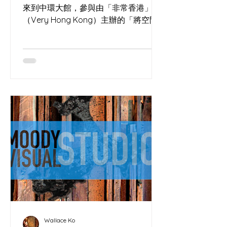
來到中環大館，參與由「非常香港」
（Very Hong Kong）主辦的「將空間
變成辦法」亞洲地方營造交流大會
（Everything's in PLACE Asia
Placemaking Convention）。 這場活
動匯聚了一群在城市夾縫中尋找可能性
的「空間」。現場除了我們，還有許多
各路好手與參展單位，包括我的老朋友,
窗口巷 Window Alley 空間與酸種的玄
學：大館石階上的微氣候 一個烤麵包
的，為何跑去聽城市空間改造？ 因為做
酸種麵包（Sourdough）和地方營造
（Placemaking）本質上是同一門玄
學。沒有酵母的麵團只是死氣沉沉的死
麵；沒有人互動的鋼筋水泥，也只不過
是巨型墳場。 ( IMAGE ) 看看大館的洗
衣場石階。主辦方沒有砸重金裝潢，僅
用回收木箱、坐墊與幾盆植物，就像撒
Wallace Ko
下了一把高活性的酵母，瞬間改變了這