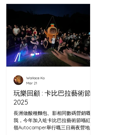
Wallace Ko
Mar 21
玩樂回顧 : 卡比巴拉藝術節
2025
長洲做酸種麵包、影相同數碼營銷嘅
我，今年加入咗卡比巴拉藝術節喺紅花
嶺Autocamper舉行嘅三日兩夜營地聚
會。 呢個獨立藝術節由我識咗十年嘅馬