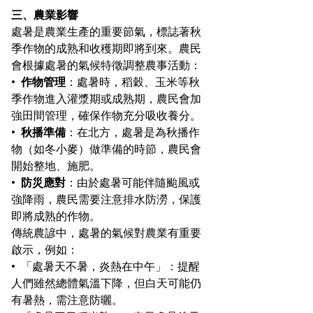
三、農業影響
處暑是農業生產的重要節氣，標誌著秋
季作物的成熟和收穫期即將到來。農民
會根據處暑的氣候特徵調整農事活動：
•  
作物管理
：處暑時，稻穀、玉米等秋
季作物進入灌漿期或成熟期，農民會加
強田間管理，確保作物充分吸收養分。
•  
秋播準備
：在北方，處暑是為秋播作
物（如冬小麥）做準備的時節，農民會
開始整地、施肥。
•  
防災應對
：由於處暑可能伴隨颱風或
強降雨，農民需要注意排水防澇，保護
即將成熟的作物。
傳統農諺中，處暑的氣候對農業有重要
啟示，例如：
•  「處暑天不暑，炎熱在中午」：提醒
人們雖然總體氣溫下降，但白天可能仍
有暑熱，需注意防曬。