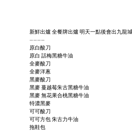
新鮮出爐 全餐牌出爐 明天一點後會出九龍
————
原白酸刀 
原白 話梅黑糖牛油
全麥酸刀
全麥洋蔥
黑麥酸刀
黑麥 蔓越莓朱古黑糖牛油
黑麥 無花果合桃黑糖牛油
特濃黑麥
可可酸刀
可可方包 朱古力牛油
拖鞋包