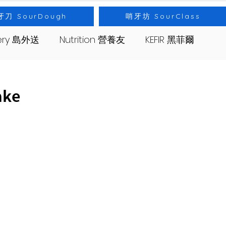
牙刀 SourDough
哨牙坊 SourClass
very 島外送
Nutrition 營養友
KEFIR 黑菲爾
s 哨牙坊
Event 出差
Bread 麵包
ake