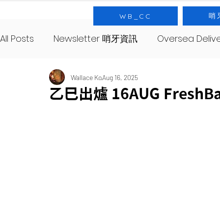
哨
WB_CC
All Posts
Newsletter 哨牙資訊
Oversea Deli
SourNote 哨牙記
Yeast 酵母
SourClas
Wallace Ko
Aug 16, 2025
乙巳出爐 16AUG FreshB
About 哨牙由來