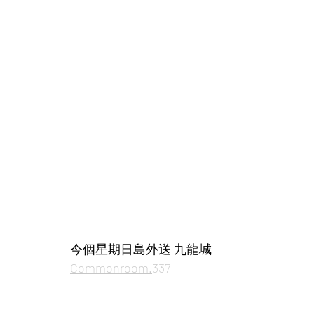
今個星期日島外送 九龍城 
Commonroom.
337