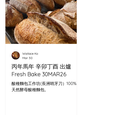
Wallace Ko
Mar 30
丙年馬年 辛卯丁酉 出爐
Fresh Bake 30MAR26
酸種麵包工作坊(長洲哨牙刀）100%。
天然酵母酸種麵包。