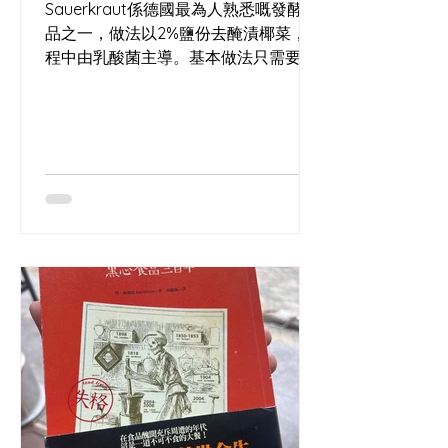
Sauerkraut係德國最為人熟悉嘅發酵食
世界裡灰飛煙滅。 這就是
品之一，做法以2%鹽份去醃漬椰菜，過
www.wakinbakin.life/
程中由乳酸菌主導。基本做法只需要椰
菜同鹽，今次嘅酸菜亦加入咗黑胡椒與
杜松子（歐洲北部常用嘅香料）。