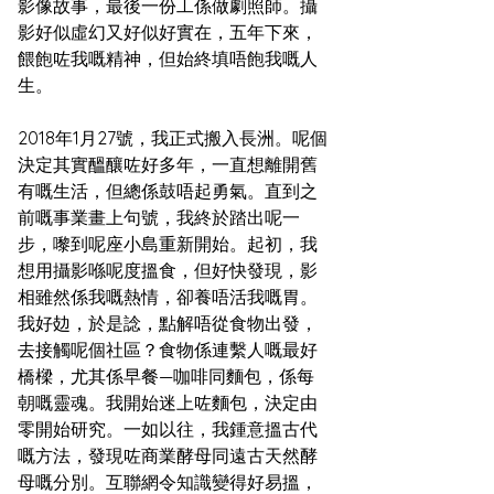
影像故事，最後一份工係做劇照師。攝
影好似虛幻又好似好實在，五年下來，
餵飽咗我嘅精神，但始終填唔飽我嘅人
生。
2018年1月27號，我正式搬入長洲。呢個
決定其實醞釀咗好多年，一直想離開舊
有嘅生活，但總係鼓唔起勇氣。直到之
前嘅事業畫上句號，我終於踏出呢一
步，嚟到呢座小島重新開始。起初，我
想用攝影喺呢度搵食，但好快發現，影
相雖然係我嘅熱情，卻養唔活我嘅胃。
我好攰，於是諗，點解唔從食物出發，
去接觸呢個社區？食物係連繫人嘅最好
橋樑，尤其係早餐—咖啡同麵包，係每
朝嘅靈魂。我開始迷上咗麵包，決定由
零開始研究。一如以往，我鍾意搵古代
嘅方法，發現咗商業酵母同遠古天然酵
母嘅分別。互聯網令知識變得好易搵，