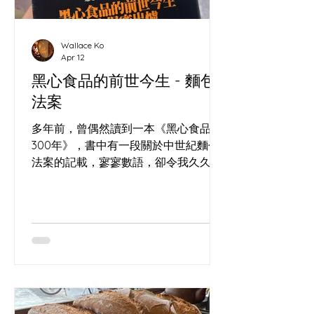
Wallace Ko
Apr 12
黑心食品的前世今生 - 麵包
法案
多年前，曾偶然讀到一本《黑心食品
300年》，書中有一段關於中世紀麵包
法案的記載，寥寥數語，卻令我久久難
忘。 這也是我在(長洲)的酸種麵包工作
坊 經常回答的問題，到底食咗乜？