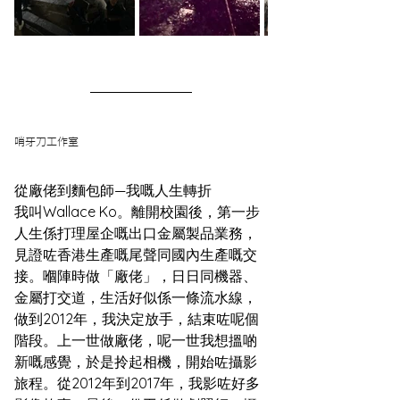
哨牙刀工作室
從廠佬到麵包師—我嘅人生轉折
我叫Wallace Ko。離開校園後，第一步
人生係打理屋企嘅出口金屬製品業務，
見證咗香港生產嘅尾聲同國內生產嘅交
接。嗰陣時做「廠佬」，日日同機器、
金屬打交道，生活好似係一條流水線，
做到2012年，我決定放手，結束咗呢個
階段。上一世做廠佬，呢一世我想搵啲
新嘅感覺，於是拎起相機，開始咗攝影
旅程。從2012年到2017年，我影咗好多