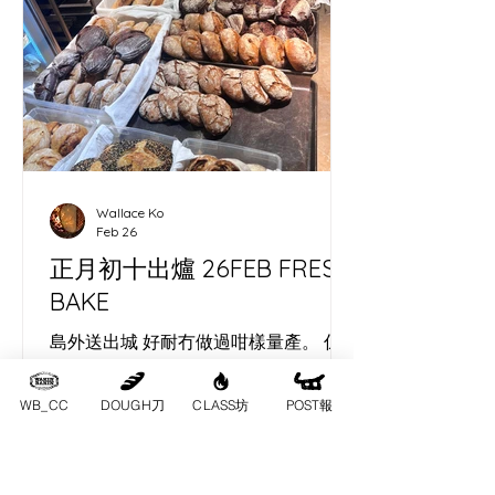
片麵包連結起味道同人情。 夜晚圍住營
火，聽住世界各地藝術家講旅程，心入
面好清楚：無論係面糰定藝術，都需要
時間發酵，先有可能長出屬於自己嘅形
狀。 ​ As a Cheung Chau sourdough
baker, photographer and digital
marketer, I joined the Capybara Arts
Festival’s three‑day camp at
Wallace Ko
Autocamper in Hong Kong’s
Feb 26
countryside. This independent
正月初十出爐 26FEB FRESH
gathering i
BAKE
島外送出城 好耐冇做過咁樣量產。 係
時候出城。 今日中環 筲箕灣 將軍澳
WB_CC
DOUGH刀
CLASS坊
POST報