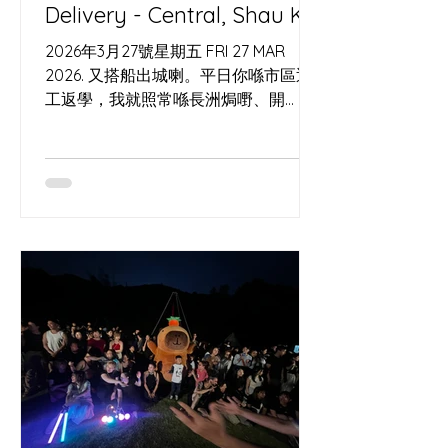
Delivery - Central, Shau Kei
Wan, Tseung Kwan O
2026年3月27號星期五 FRI 27 MAR
2026. 又搭船出城喇。平日你喺市區返
工返學，我就照常喺長洲焗嘢、開
workshop，同海風一齊睇時間。今次
可以喺工作室自取，或者用 Lalamove
直送到你門口；中環碼頭都會有閃現
meet up，再加埋幾個固定取貨點，一
齊幫你喺城入面留返少少島上節奏。