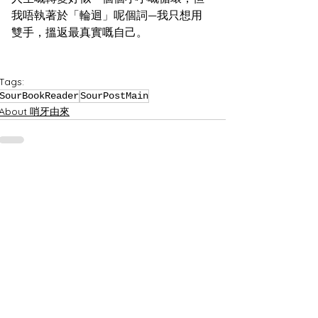
我唔執著於「輪迴」呢個詞—我只想用
雙手，搵返最真實嘅自己。
Tags:
SourBookReader
SourPostMain
About 哨牙由來