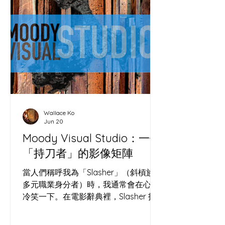
學：大館石階上的微氣候 一個烤麵包
的，為何跑去聽城市空間改造？ 因為做
酸種麵包（Sourdough）和地方營造
（Placemaking）本質上是同一門玄
學。沒有酵母的麵團只是死氣沉沉的死
麵；沒有人互動的鋼筋水泥，也只不過
是巨型墳場。 ( IMAGE ) 看看大館的洗
衣場石階。主辦方沒有砸重金裝潢，僅
用回收木箱、坐墊與幾盆植物，就像撒
Wallace Ko
下了一把高活性的酵母，瞬間改變了這
Jun 20
冰冷過道的「微氣候」。原本匆忙的香
Moody Visual Studio：一個
港人竟然願意停下腳步，讓「過道」發
「持刀者」的影像矩陣
酵成了「聚腳點」。 把荒廢角落轉化為
社區心臟，就像我們在處理高水合
當人們稱呼我為「Slasher」（斜槓族 /
（High Hydration）麵團——
多元職業身分者）時，我通常會在心裡
冷笑一下。在電影辭典裡，Slasher 指
的是那種手持利刃、在黑暗中神出鬼沒
的殺人狂。某種程度上，這個字極度精