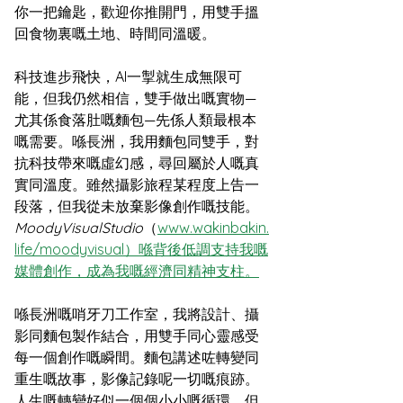
你一把鑰匙，歡迎你推開門，用雙手搵
回食物裏嘅土地、時間同溫暖。
科技進步飛快，AI一掣就生成無限可
能，但我仍然相信，雙手做出嘅實物—
尤其係食落肚嘅麵包—先係人類最根本
嘅需要。喺長洲，我用麵包同雙手，對
抗科技帶來嘅虛幻感，尋回屬於人嘅真
實同溫度。雖然攝影旅程某程度上告一
段落，但我從未放棄影像創作嘅技能。
MoodyVisualStudio
（
www.wakinbakin.
life/moodyvisual）喺背後低調支持我嘅
媒體創作，成為我嘅經濟同精神支柱。
喺長洲嘅哨牙刀工作室，我將設計、攝
影同麵包製作結合，用雙手同心靈感受
每一個創作嘅瞬間。麵包講述咗轉變同
重生嘅故事，影像記錄呢一切嘅痕跡。
人生嘅轉變好似一個個小小嘅循環，但