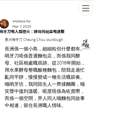
Wallace Ko
Mar 7, 2025
哨牙刀嘅人間煙火：酵母同社區嘅連繫
長洲哨牙刀 Cheung Chau sourdough  
長洲係一個小島，細細粒但什麼都有。
哨牙刀唔係普通麵包店，而係我同酵
母、社區相處嘅痕跡。從2018年開始，
用水果酵母整嘅酸種麵包，陪我走過忙
亂同平靜，慢慢變成一種生活嘅節奏。
喺哨牙坊，我同陌生人一齊揉麵團，喺
笑聲中搵到溫暖。呢度唔係為咗賣嘢，
而係一個空間，畀人同人喺麵包同故事
中相連，留住長洲嘅人情味。