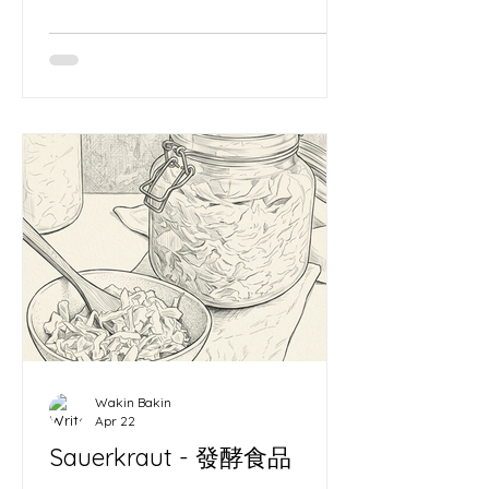
準——只不過，我手裡拿的是那把在長
洲切開酸種麵團的「哨牙刀」，而我試
圖謀殺的，是這個時代的「遺忘」。 我
是一個被酵母奴役的麵包師，也是一個
在代碼與像素中建構虛擬宇宙的視覺工
匠。這聽起來像精神分裂，但如果你看
懂了我的矩陣，就會發現這是一場極其
優雅的共生。 為什麼要經營
MoodyVisual？對抗單向的崩塌 時間是
一場單向的崩塌。我從 2012 年在
WordPress 留下第一個時間戳記（
https://wallacecwko.wordpress.com/
）開始，就清楚知道一件事：在這個資
訊碎片化的時代，沒有被記錄下來的東
西，等於從未存在。 麵包是一種注定要
Wakin Bakin
消亡的藝術。麵粉變成了麵包，經歷了
Apr 22
完美的膨脹、焦糖化，然後在幾個小時
Sauerkraut - 發酵食品
內被咀嚼、吞嚥，化為虛無。如果我只
是一個麵包師，我的心血每天都在物理