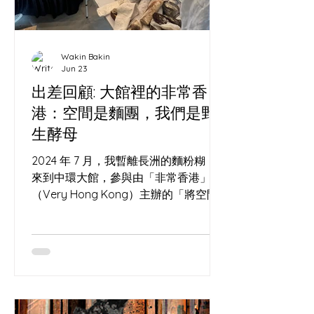
Wakin Bakin
Jun 23
出差回顧: 大館裡的非常香
港：空間是麵團，我們是野
生酵母
2024 年 7 月，我暫離長洲的麵粉糊，
來到中環大館，參與由「非常香港」
（Very Hong Kong）主辦的「將空間
變成辦法」亞洲地方營造交流大會
（Everything's in PLACE Asia
Placemaking Convention）。 這場活
動匯聚了一群在城市夾縫中尋找可能性
的「空間」。現場除了我們，還有許多
各路好手與參展單位，包括我的老朋友,
窗口巷 Window Alley 空間與酸種的玄