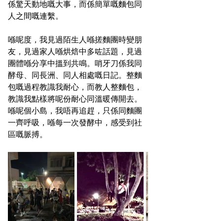
係驚天動地嘅大事，而係簡單嘅麵包同
人之間嘅連繫。
喺呢度，我見過陌生人喺搓麵團時變朋
友，見過家人喺烘焙中多咗話題，見過
團體喺分享中搵到共鳴。哨牙刀係我同
酵母、同長洲、同人相處嘅日記。整麵
包嘅過程教識我耐心，而教人整麵包，
教識我點樣將呢份耐心同溫暖傳開去。
喺呢個小島，我唔再追趕，只係同麵團
一齊呼吸，喺每一次發酵中，感受到社
區嘅脈搏。