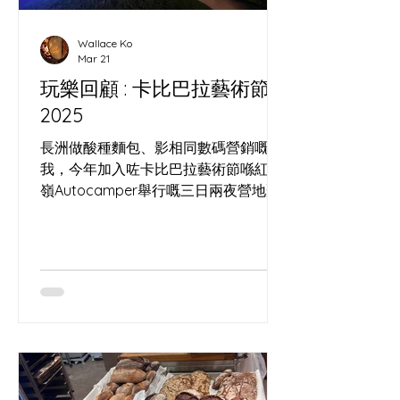
Wallace Ko
Mar 21
玩樂回顧 : 卡比巴拉藝術節
2025
長洲做酸種麵包、影相同數碼營銷嘅
我，今年加入咗卡比巴拉藝術節喺紅花
嶺Autocamper舉行嘅三日兩夜營地聚
會。 呢個獨立藝術節由我識咗十年嘅馬
戲表演者Lai Yee策劃，佢多年喺世界各
地以水晶球、火舞同流動藝術演出，將
街頭經驗同舞台美學帶入香港。 呢次我
除咗係參加者，其實都係團隊一分子，
負責帶嚟長洲野種酵母酸種麵包，做咗
一場簡單嘅酵母與麵包分享，又即場燒
烤麵包畀表演者同營友免費試食，等大
家喺雜耍、空中表演同營火之間，用一