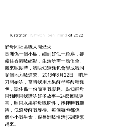
Ilustrator :
 IG@van_pen_mind
 at 2022
酵母同社區嘅人間煙火
長洲係一個小島，細到好似一粒塵，卻
藏住香港嘅縮影，生活所需一應俱全。
搬來呢度時，我唔知道麵包會變成我同
呢個地方嘅連繫。2018年3月22日，哨牙
刀開始咗，當時我用水果酵母整酸種麵
包，諗住係一份簡單嘅樂趣。點知酵母
同麵團同我講咗好多故事—24節氣嘅更
替，唔同水果酵母嘅脾性，攪拌時嘅期
待，低溫發酵嘅等待。每個麵包都係一
個小小嘅生命，跟長洲嘅慢活步調連繫
起來。