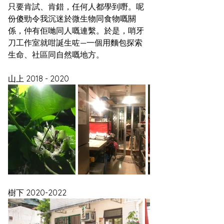
只要肯試、肯錯，任何人都學到嘢。呢
份傻勁令我沉迷於微生物同食物嘅關
係，仲有佢哋同人嘅連繫。於是，哨牙
刀工作室就咁誕生咗—一個用麵包探索
生命、社區同自然嘅地方。
山上 2018 - 2020
樹下 2020-2022