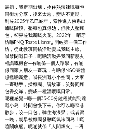
最初，我定期出爐，拎住熱辣辣嘅麵包
同街坊分享，後來太攰，變咗不定期，
到咗2025年乙巳蛇年，索性進入佛系出
爐嘅階段。整麵包真係攰，但教人整麵
包，卻畀咗我新嘅火花。2022年，哨牙
坊喺PMQ Taste Library 開咗第一個工作
坊，從此教班同搞活動變成我嘅主線。
喺禁閉嘅日子，呢啲活動畀我同新朋友
相識嘅機會—有啲係一個人嚟學，有啲
係同家人朋友一齊玩，有啲係NGO團體
想搵啲新意。喺長洲嘅小小空間，大家
一齊動手，揉麵團、講故事，笑聲同麵
包香交織，變成一種溫暖嘅日常。
呢種感覺—喺一個35-50分鐘程就能到達
嘅小島，時間會慢下來。你可以喺窄巷
散步，咬一口包，聽住海浪聲；或者留
一晚，朝早被麵團發酵嘅氣味同島上嘅
喧鬧喚醒。呢啲就係「人間煙火」—唔