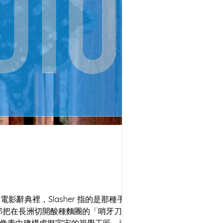
影辭典裡，Slasher 指的是那種手持利
那把在長洲切開酸種麵團的「哨牙刀」，而
與像素中建構虛擬宇宙的視覺工匠。這聽起