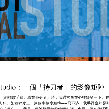
al Studio：一個「持刀者」的影像矩陣
r」（斜槓族 / 多元職業身分者）時，我通常會在心裡冷笑一下。在電
人狂。某種程度上，這個字極度精準——只不過，我手裡拿的是
的「遺忘」。 我是一個被酵母奴役的麵包師，也是一個在代碼