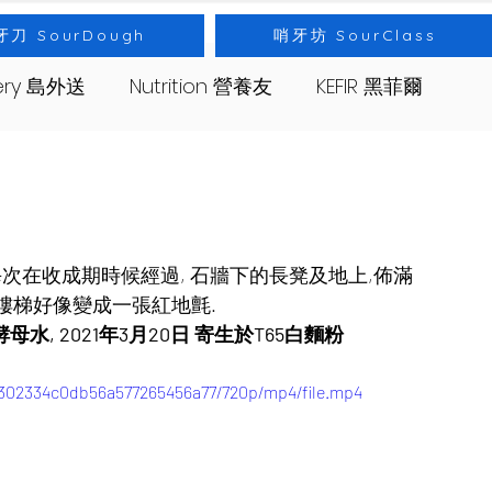
牙刀 SourDough
哨牙坊 SourClass
very 島外送
Nutrition 營養友
KEFIR 黑菲爾
s 哨牙坊
Event 出差
Bread 麵包
 每次在收成期時候經過, 石牆下的長凳及地上,佈滿
樓梯好像變成一張紅地氈. 
母水, 2021年3月20日 寄生於T65白麵粉  
32302334c0db56a577265456a77/720p/mp4/file.mp4