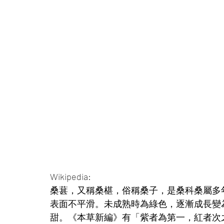
Wikipedia:
桑葚，又稱桑椹，俗稱桑子，是桑科桑屬多年
表面不平滑。未成熟時為綠色，逐漸成長變
甜。《本草新編》有「紫者為第一，紅者次