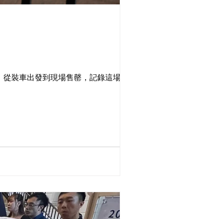
覽。從裝車出發到現場售罄，記錄這場將酸