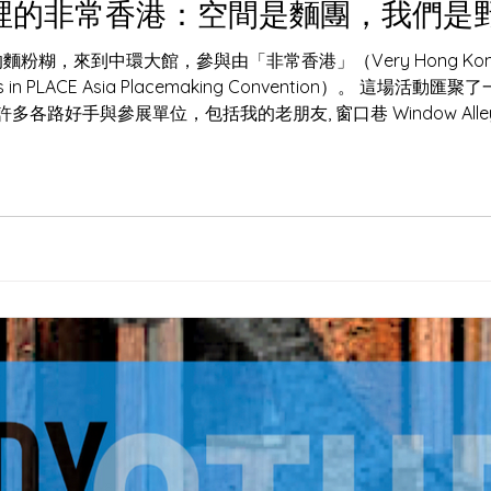
館裡的非常香港：空間是麵團，我們是
長洲的麵粉糊，來到中環大館，參與由「非常香港」（Very Hong
s in PLACE Asia Placemaking Convention）。 
各路好手與參展單位，包括我的老朋友, 窗口巷 Window Al
城市空間改造？ 因為做酸種麵包（Sourdough）和地方營造（P
互動的鋼筋水泥，也只不過是巨型墳場。 ( IMAGE ) 看看大館的洗衣場石階。主辦方沒
坐墊與幾盆植物，就像撒下了一把高活性的酵母，瞬間改變了這
道」發酵成了「聚腳點」。 把荒廢角落轉化為社區心臟，就像我們在處