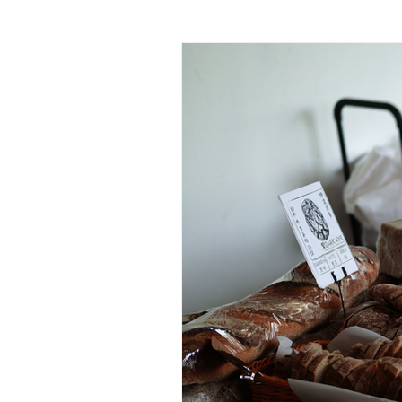
果種-楊桃 
哨牙曲 酵母菌長洲出世
Home made wild yeast