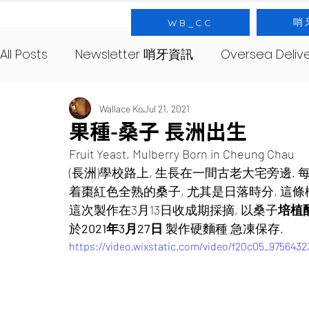
哨
WB_CC
All Posts
Newsletter 哨牙資訊
Oversea Deli
SourNote 哨牙記
Yeast 酵母
SourClas
Wallace Ko
Jul 21, 2021
果種-桑子 長洲出生
Fruit Yeast, Mulberry Born in Cheung Chau
About 哨牙由來
(長洲)學校路上, 生長在一間古老大宅旁邊.
着棗紅色全熟的桑子, 尤其是日落時分, 這條
這次製作在3月13日收成期採摘, 以桑子
培植酵
於
2021年3月27日
 製作硬麵種 急凍保存.  
https://video.wixstatic.com/video/f20c05_97564