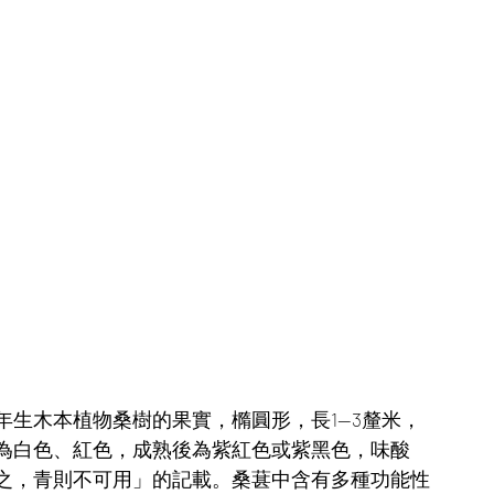
生木本植物桑樹的果實，橢圓形，長1—3釐米，
為白色、紅色，成熟後為紫紅色或紫黑色，味酸
之，青則不可用」的記載。桑葚中含有多種功能性