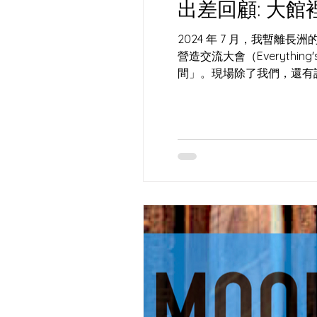
出差回顧: 大
2024 年 7 月，我暫離
營造交流大會（Everything'
間」。現場除了我們，還有許多
候 一個烤麵包的，為何跑去聽
有酵母的麵團只是死氣沉沉的死麵；沒有人
重金裝潢，僅用回收木箱、
人竟然願意停下腳步，讓「過
團——