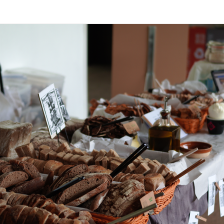
長洲出生
果種-蓮霧 長洲生世