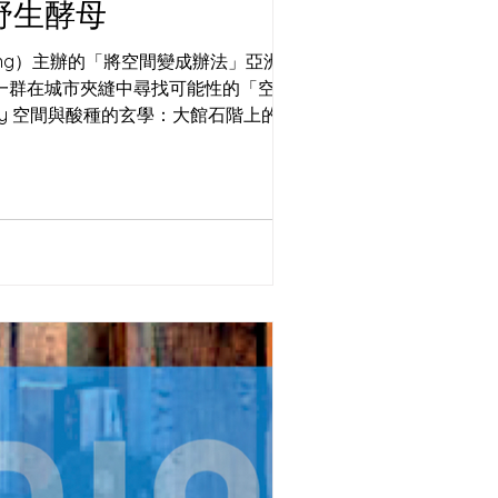
野生酵母
 Kong）主辦的「將空間變成辦法」亞洲地方
這場活動匯聚了一群在城市夾縫中尋找可能性的「空
ley 空間與酸種的玄學：大館石階上的微氣
lacemaking）本質上是同一門玄學。沒
有砸
冰冷過道的「微氣候」。原本匆忙的香港
理高水合（High Hydration）麵