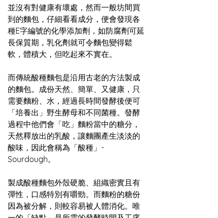
並沒有對健康有壞處，然而一般坊間買
到的麵包，仔細看看成分，便會發現各
種E字編號的化學添加劑，如防腐劑可延
長保質期，乳化劑就可令麵包變得鬆
軟，體積大，但吃起來不實在。
而傳統酸種麵包是沿用古老的方法製成
的麵包。成份天然、簡單、又健康，只
需要麵粉、水，經過長時間發酵後便可
「培養出」野生酵母和不同菌種。發酵
過程中他們會「吃」麵粉當中的糖分，
天然釋放出的乳酸，讓麵團產生淡淡的
酸味，因此會稱為「酸種」- 
Sourdough。
製成酸種麵包外殼硬脆、組織密實且有
彈性，口感特別有嚼勁。而麵粉的糖份
因為被分解，則較容易被人體消化。唯
一的「缺點」是所需的發酵時間及工序