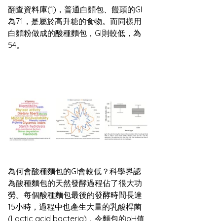
翻查資料庫(1)，普通白麵包、饅頭的GI
為71，是屬於高升糖的食物。而同樣用
白麵粉做成的酸種麵包，GI則較低，為
54。 
為何會酸種麵包的GI會較低？科學界認
為酸種麵包的天然發酵過程佔了很大功
勞。每個酸種麵包最後的發酵時間長達
15小時，過程中也產生大量的乳酸桿菌
(Lactic acid bacteria)，令麵包的pH值