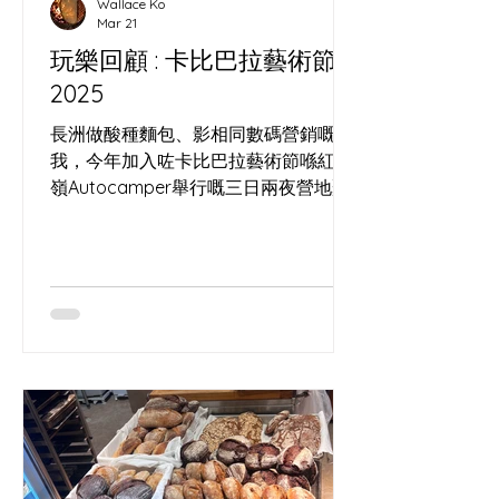
Wallace Ko
Mar 21
玩樂回顧 : 卡比巴拉藝術節
2025
長洲做酸種麵包、影相同數碼營銷嘅
我，今年加入咗卡比巴拉藝術節喺紅花
嶺Autocamper舉行嘅三日兩夜營地聚
會。 呢個獨立藝術節由我識咗十年嘅馬
戲表演者Lai Yee策劃，佢多年喺世界各
地以水晶球、火舞同流動藝術演出，將
街頭經驗同舞台美學帶入香港。 呢次我
除咗係參加者，其實都係團隊一分子，
負責帶嚟長洲野種酵母酸種麵包，做咗
一場簡單嘅酵母與麵包分享，又即場燒
烤麵包畀表演者同營友免費試食，等大
家喺雜耍、空中表演同營火之間，用一
片麵包連結起味道同人情。 夜晚圍住營
火，聽住世界各地藝術家講旅程，心入