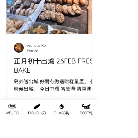
面好清楚：無論係面糰定藝術，都需要
時間發酵，先有可能長出屬於自己嘅形
狀。 ​ As a Cheung Chau sourdough
baker, photographer and digital
marketer, I joined the Capybara Arts
Festival’s three‑day camp at
Wallace Ko
Autocamper in Hong Kong’s
Feb 26
countryside. This independent
正月初十出爐 26FEB FRESH
gathering i
BAKE
島外送出城 好耐冇做過咁樣量產。 係
時候出城。 今日中環 筲箕灣 將軍澳
WB_CC
DOUGH刀
CLASS坊
POST報