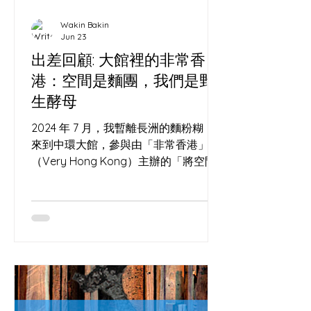
Wakin Bakin
Jun 23
出差回顧: 大館裡的非常香
港：空間是麵團，我們是野
生酵母
2024 年 7 月，我暫離長洲的麵粉糊，
來到中環大館，參與由「非常香港」
（Very Hong Kong）主辦的「將空間
變成辦法」亞洲地方營造交流大會
（Everything's in PLACE Asia
Placemaking Convention）。 這場活
動匯聚了一群在城市夾縫中尋找可能性
的「空間」。現場除了我們，還有許多
各路好手與參展單位，包括我的老朋友,
窗口巷 Window Alley 空間與酸種的玄
學：大館石階上的微氣候 一個烤麵包