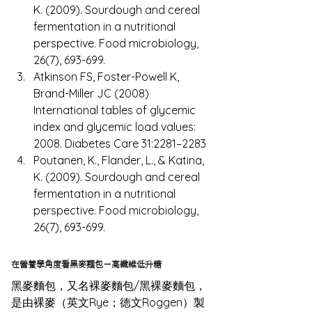
K. (2009). Sourdough and cereal 
fermentation in a nutritional 
perspective. Food microbiology, 
26(7), 693-699.
Atkinson FS, Foster-Powell K, 
Brand-Miller JC (2008) 
International tables of glycemic 
index and glycemic load values: 
2008. Diabetes Care 31:2281–2283
Poutanen, K., Flander, L., & Katina, 
K. (2009). Sourdough and cereal 
fermentation in a nutritional 
perspective. Food microbiology, 
26(7), 693-699.
在營養學角度看黑麥麵包－高纖維低升糖
黑麥麵包，又名裸麥麵包/黑裸麥麵包，
是由裸麥（英文Rye；徳文Roggen）製