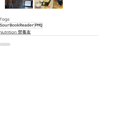
Tags:
SourBookReader
PMQ
Nutrition 營養友