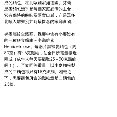
成的麵包。在北歐國家如德國、芬蘭，
黑麥麵包幾乎是每個家庭必備的主食，
它有獨特的酸味及硬實口感，亦是眾多
北歐人離鄉別井時最懷念的家鄉食物。
裸麥屬於全穀類。裸麥中含有小麥沒有
的一種膳食纖維－半纖維素
Hemicellulose。每兩片黑裸麥麵包（約
80克）有4.6克纖維，佔全日所需量接近
兩成（成年人每天要攝取25－30克纖維
啊！）。至於同等重量，以小麥麵粉製
成的白麵包卻只有1.8克纖維。相較之
下，黑麥麵包所含的纖維量是白麵包的
2.5倍。