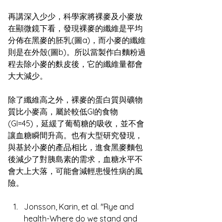
再講深入少少，科學家將裸麥及小麥放
在顯微鏡下看，發現裸麥的纖維是平均
分佈在黑麥的胚乳(圖a)，而小麥的纖維
則是在外殼(圖b)。所以當製作白麵粉過
程去除小麥的麩皮後，它的纖維量都會
大大減少。
除了纖維高之外，裸麥的蛋白質與礦物
質比小麥高，屬於較低GI的食物
(GI=45)，延緩了葡萄糖的吸收，並不會
讓血糖瞬間升高。也有大型研究發現，
與基於小麥的產品相比，進食黑麥麵包
後減少了對胰島素的需求，血糖水平不
會大上大落，可能會減輕患慢性病的風
險。
Jonsson, Karin, et al. "Rye and 
health-Where do we stand and 