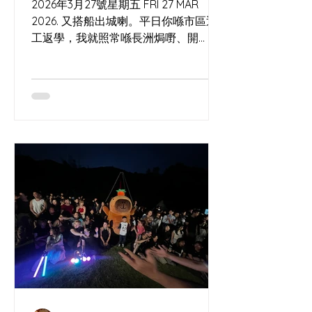
2026年3月27號星期五 FRI 27 MAR
2026. 又搭船出城喇。平日你喺市區返
工返學，我就照常喺長洲焗嘢、開
workshop，同海風一齊睇時間。今次
可以喺工作室自取，或者用 Lalamove
直送到你門口；中環碼頭都會有閃現
meet up，再加埋幾個固定取貨點，一
齊幫你喺城入面留返少少島上節奏。