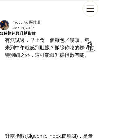
Tracy Au 區雅珊
Jan 18, 2023
酸種麵包與升糖指數
有無試過，早上食一個麵包／饅頭，還
未到中午就感到肚餓？撇除你吃的麵包
特別細之外，這可能跟升糖指數有關。
升糖指數(Glycemic Index,簡稱GI)，是量