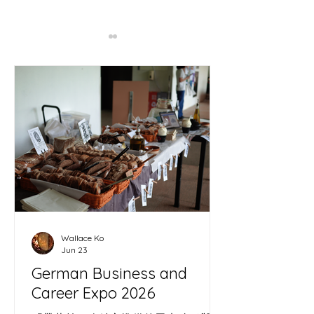
哨牙曲 酵母菌長洲出世
哨牙刀嘅人間煙
Home made wild yeast
同社區嘅連繫
born in Cheung Chau
Wallace Ko
Jun 23
German Business and
Career Expo 2026