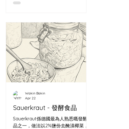
圖謀殺的，是這個時代的「遺忘」。 我
是一個被酵母奴役的麵包師，也是一個
在代碼與像素中建構虛擬宇宙的視覺工
匠。這聽起來像精神分裂，但如果你看
懂了我的矩陣，就會發現這是一場極其
優雅的共生。 為什麼要經營
MoodyVisual？對抗單向的崩塌 時間是
一場單向的崩塌。我從 2012 年在
WordPress 留下第一個時間戳記（
https://wallacecwko.wordpress.com/
）開始，就清楚知道一件事：在這個資
訊碎片化的時代，沒有被記錄下來的東
西，等於從未存在。 麵包是一種注定要
Wakin Bakin
消亡的藝術。麵粉變成了麵包，經歷了
Apr 22
完美的膨脹、焦糖化，然後在幾個小時
Sauerkraut - 發酵食品
內被咀嚼、吞嚥，化為虛無。如果我只
是一個麵包師，我的心血每天都在物理
Sauerkraut係德國最為人熟悉嘅發酵食
世界裡灰飛煙滅。 這就是
品之一，做法以2%鹽份去醃漬椰菜，過