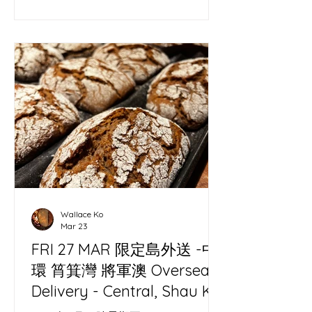
Wallace Ko
Mar 23
FRI 27 MAR 限定島外送 -中
環 筲箕灣 將軍澳 Oversea
Delivery - Central, Shau Kei
Wan, Tseung Kwan O