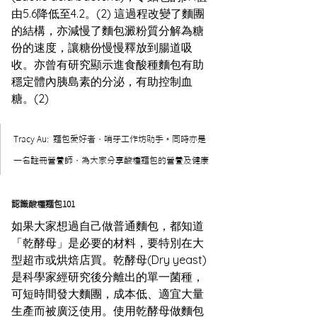
由5.6降低至4.2。(2) 這過程改變了麵團
的結構，亦減慢了麵包澱粉質分解為糖
份的速度，讓糖份慢慢釋放到腸道吸
收。亦曾有研究顯示進食酸種麵包有助
穩定體內胰島素的分泌，有助控制血
糖。(2)
Tracy Au:  麵包愛好者，哨牙工作坊助手。同時亦是
一名註冊營養師，為大家分享酸種麵包的營養及健康
認識酸種麵包101
如果大家想過自己做普通麵包，都知道
「乾酵母」是必要的材料，要特別在大
型超市或烘焙店買。乾酵母(Dry yeast) 
是科學家經研究後分離出的單一菌種，
可短時間發大麵團，成本低、適宜大量
生產而被廣泛使用。使用乾酵母做麵包