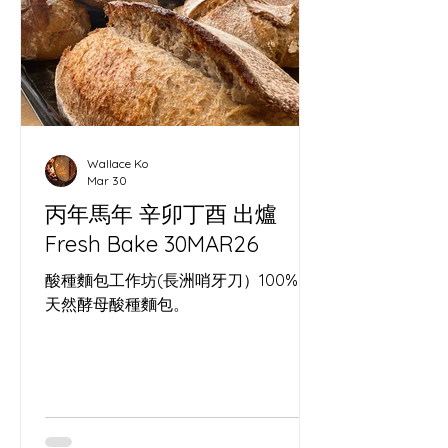
Wallace Ko
Mar 30
丙年馬年 辛卯丁酉 出爐
Fresh Bake 30MAR26
酸種麵包工作坊(長洲哨牙刀）100%。
天然酵母酸種麵包。