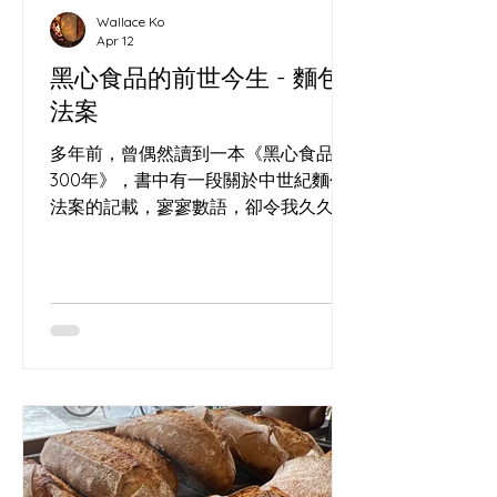
Wallace Ko
Apr 12
黑心食品的前世今生 - 麵包
法案
多年前，曾偶然讀到一本《黑心食品
300年》，書中有一段關於中世紀麵包
法案的記載，寥寥數語，卻令我久久難
忘。 這也是我在(長洲)的酸種麵包工作
坊 經常回答的問題，到底食咗乜？