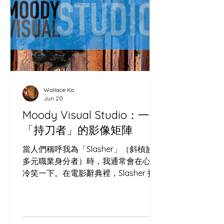
的，為何跑去聽城市空間改造？ 因為做
酸種麵包（Sourdough）和地方營造
（Placemaking）本質上是同一門玄
學。沒有酵母的麵團只是死氣沉沉的死
麵；沒有人互動的鋼筋水泥，也只不過
是巨型墳場。 ( IMAGE ) 看看大館的洗
衣場石階。主辦方沒有砸重金裝潢，僅
用回收木箱、坐墊與幾盆植物，就像撒
Wallace Ko
下了一把高活性的酵母，瞬間改變了這
Jun 20
冰冷過道的「微氣候」。原本匆忙的香
Moody Visual Studio：一個
港人竟然願意停下腳步，讓「過道」發
「持刀者」的影像矩陣
酵成了「聚腳點」。 把荒廢角落轉化為
社區心臟，就像我們在處理高水合
當人們稱呼我為「Slasher」（斜槓族 /
（High Hydration）麵團——
多元職業身分者）時，我通常會在心裡
冷笑一下。在電影辭典裡，Slasher 指
的是那種手持利刃、在黑暗中神出鬼沒
的殺人狂。某種程度上，這個字極度精
準——只不過，我手裡拿的是那把在長
洲切開酸種麵團的「哨牙刀」，而我試