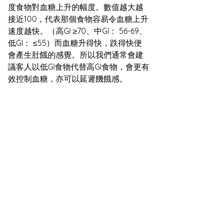
度食物對血糖上升的幅度。數值越大越
接近100，代表那個食物容易令血糖上升
速度越快。（高GI ≥70、中GI： 56-69、
低GI： ≤55）而血糖升得快，跌得快便
會產生肚餓的感覺。所以我們通常會建
議客人以低GI食物代替高GI食物，會更有
效控制血糖，亦可以延遲饑餓感。