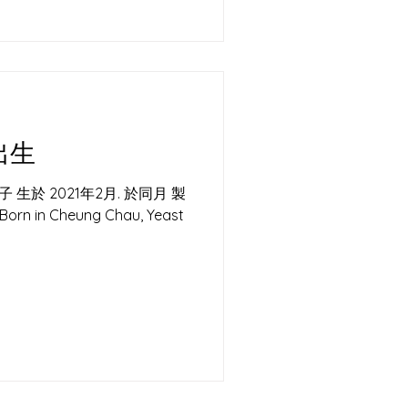
工作室，就係用呢個島嘅空
呢
出生
生於 2021年2月. 於同月 製