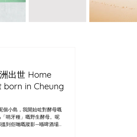
 Home
t born in Cheung
喺呢個小島，我開始咗對酵母嘅
為「哨牙種」嘅野生酵母。呢
都搵到佢哋嘅蹤影—喺啤酒場嘅
至長洲嘅空氣中，佢哋都以狂