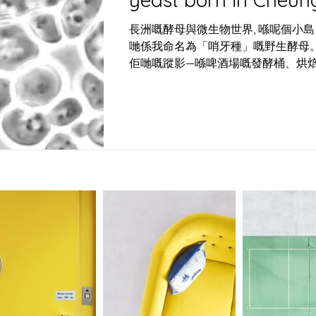
長洲嘅酵母與微生物世界, 喺呢個小
哋係我命名為「哨牙種」嘅野生酵母
佢哋嘅蹤影—喺啤酒場嘅發酵桶、烘
都以狂野嘅姿態存在。長洲哨牙刀工
麥，培植出屬於呢