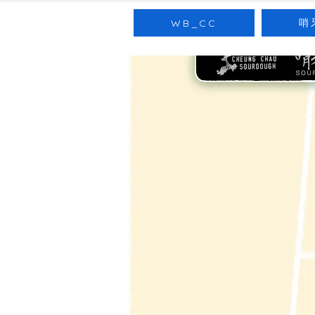
哨
WB_CC