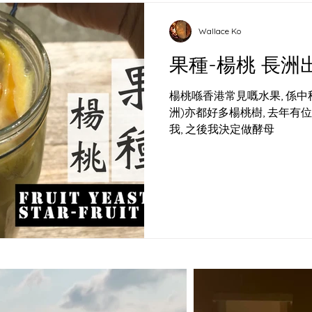
Wallace Ko
果種-楊桃 長洲
楊桃喺香港常見嘅水果, 係中
洲)亦都好多楊桃樹, 去年
我, 之後我決定做酵母