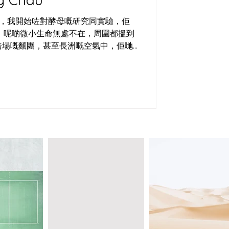
島，我開始咗對酵母嘅研究同實驗，佢
。呢啲微小生命無處不在，周圍都搵到
焙場嘅麵團，甚至長洲嘅空氣中，佢哋
作室，就係用呢個島嘅空氣、水同小