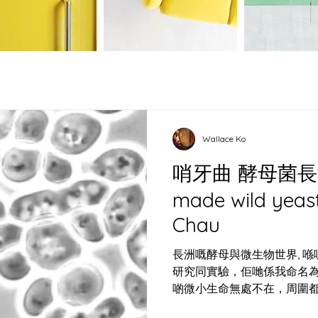
Wallace Ko
哨牙曲 酵母菌長洲出世
made wild yeas
Chau
長洲嘅酵母與微生物世界, 
研究同實驗，佢哋係我命名
啲微小生命無處不在，周圍
發酵桶、烘焙場嘅麵團，甚