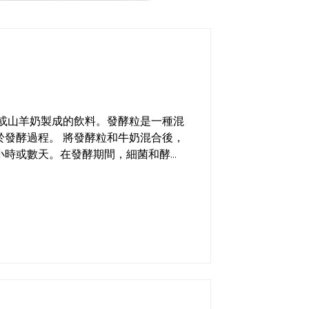
奶或山羊奶製成的飲料。發酵粒是一種混
酵粒和牛奶混合後，
小時或數天。在發酵期間，細菌和酵母
過程產生乳酸和二氧化碳氣泡，賦予飲