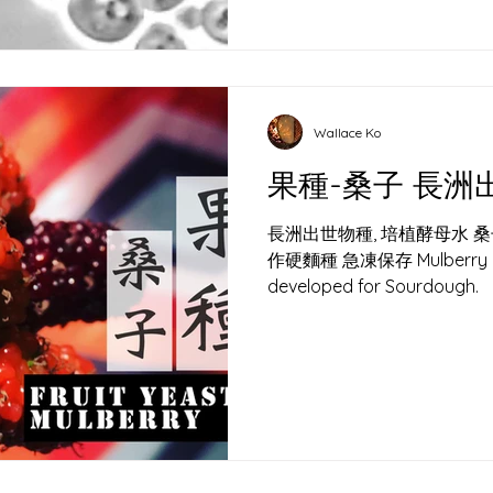
野嘅姿態存在。長洲哨牙刀
氣、水同小麥，培植出屬於
Wallace Ko
果種-桑子 長洲
長洲出世物種, 培植酵母水 桑子 
作硬麵種 急凍保存 Mulberry Born in Cheung Chau, Yeast
developed for Sourdough.