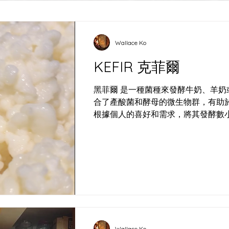
Wallace Ko
KEFIR 克菲爾
黑菲爾 是一種菌種來發酵牛奶、羊
合了產酸菌和酵母的微生物群，有助於發酵過程。 將發
根據個人的喜好和需求，將其發酵數
會繁殖生長，從而使牛奶發酵。這個
料酸味和起
Wallace Ko