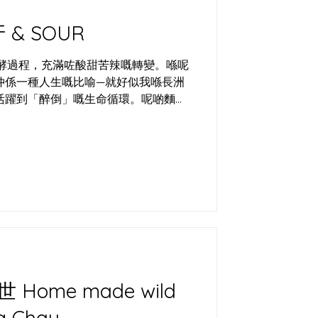
& SOUR
發酵過程，充滿咗酸甜苦辣嘅轉變。喺呢
仲係一種人生嘅比喻—就好似我喺長洲
活躍到「醉倒」嘅生命循環。呢啲麵包
同文化連繫嘅橋樑。喺長洲，我將唔同
出獨一無二嘅滋味。 酵母嘅生命：酸味
酵。酵母喺麵團裏頭，就好似一班充滿
下，佢哋會努力工作，分解糖分，產生
酸味。但發酵到某個階段，佢哋會製造
停下來。呢個過程同人生好似—有奮鬥
我嘅任務，就係湊住呢班「小朋友」，
技巧引導佢哋幫我整出完美嘅麵包。呢
生中平衡努力同等待，每一步都有佢嘅
包唔單止係技術嘅結晶，仲係文化嘅載
ild
嘅 Baguette、歐洲嘅
ng Chau