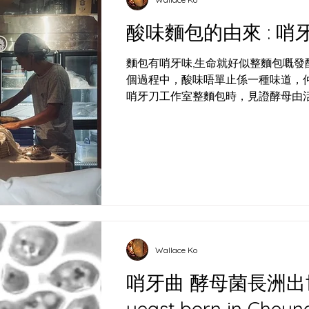
酸味麵包的由來 : 哨牙 
麵包有哨牙味,生命就好似整麵包嘅
個過程中，酸味唔單止係一種味道，
哨牙刀工作室整麵包時，見證酵母由
唔單止係食物，仲係我同長洲、社區
文化嘅麵包風格融入呢片風土，創造
嘅誕生, 整麵包嘅靈魂在於酵母嘅發
活力嘅小朋友，喺適當嘅溫度和濕度
果酸同乳酸，畀麵包帶來嗰種獨特嘅
出酒精，慢慢令自己「醉倒」，活動
嘅高峰，亦有需要停低休息嘅低谷。
掌握佢哋嘅節奏同活躍度，用耐心同
種同微生物嘅互動，教識我點樣喺人
Wallace Ko
價值。 麵包同唔同文化嘅交匯, 麵
哨牙曲 酵母菌長洲出世 Home made w
體。喺世界各地，麵包有唔同嘅面貌—法國
Sourdough、意大利
yeast born in Cheu