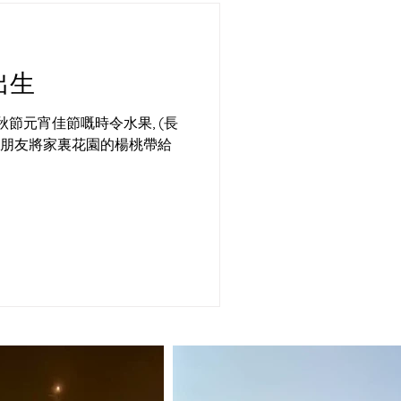
出生
秋節元宵佳節嘅時令水果, (長
有位朋友將家裏花園的楊桃帶給