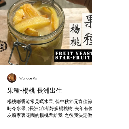
Wallace Ko
果種-楊桃 長洲出生
楊桃喺香港常見嘅水果, 係中秋節元宵佳節嘅
時令水果, (長洲)亦都好多楊桃樹, 去年有位朋
友將家裏花園的楊桃帶給我, 之後我決定做酵
母