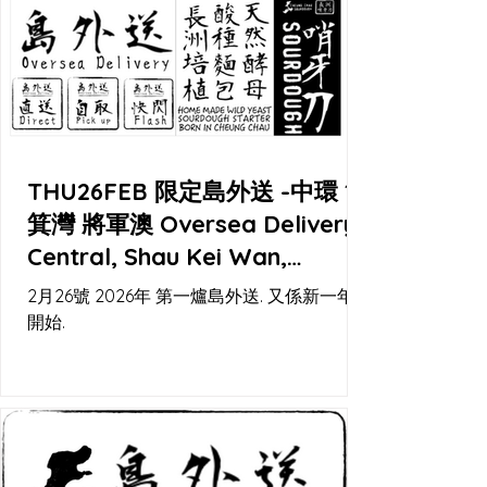
現 meet up，再加埋幾個固定取貨點，一齊
幫你喺城入面留返少少島上節奏。
THU26FEB 限定島外送 -中環 筲
箕灣 將軍澳 Oversea Delivery -
Central, Shau Kei Wan,
Tseung Kwan O
2月26號 2026年 第一爐島外送. 又係新一年嘅
開始.