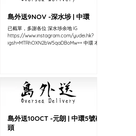
島外送9NOV -深水埗 | 中環
已截單，多謝各位 深水埗余地 IG
https://www.instagram.com/yudei.hk?
igsh=MTRhOXN2bW5qaDBoMw== 中環 本原
IG
https://www.instagram.com/rootvegan.hk
?igsh=MTN5d3JtNTNoYndmaw== 中環碼頭
快閃交收 lalamove 直送 又係秋涼嘅時候
啦，天然酵母容易控制 22-28c的天氣, 點整都
靚。 外送及出爐通知 Instagram channel
https://www.instagram.com/channel/AbZ
6ADkaG-IPpnts/ WhatsApp channel
https://whatsapp.com/channel/0029VaE
EWf6KWEKjJkJ7Jl00 WB_CC
島外送10OCT -元朗 | 中環5號碼
頭