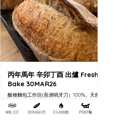
丙年馬年 辛卯丁酉 出爐 Fresh
Bake 30MAR26
酸種麵包工作坊(長洲哨牙刀）100%。天然酵
母酸種麵包。
WB_CC
DOUGH刀
CLASS坊
POST報