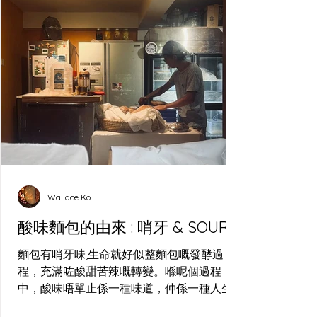
Wallace Ko
酸味麵包的由來 : 哨牙 & SOUR
麵包有哨牙味,生命就好似整麵包嘅發酵過
程，充滿咗酸甜苦辣嘅轉變。喺呢個過程
中，酸味唔單止係一種味道，仲係一種人生
嘅比喻—就好似我喺長洲哨牙刀工作室整麵包