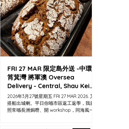
FRI 27 MAR 限定島外送 -中環
筲箕灣 將軍澳 Oversea
Delivery - Central, Shau Kei
Wan, Tseung Kwan O
2026年3月27號星期五 FRI 27 MAR 2026. 又
搭船出城喇。平日你喺市區返工返學，我就
照常喺長洲焗嘢、開 workshop，同海風一齊
睇時間。今次可以喺工作室自取，或者用
Lalamove 直送到你門口；中環碼頭都會有閃