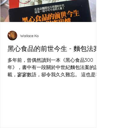
Wallace Ko
黑心食品的前世今生 - 麵包法案
多年前，曾偶然讀到一本《黑心食品300
年》，書中有一段關於中世紀麵包法案的記
載，寥寥數語，卻令我久久難忘。 這也是我
在(長洲)的酸種麵包工作坊 經常回答的問
題，到底食咗乜？