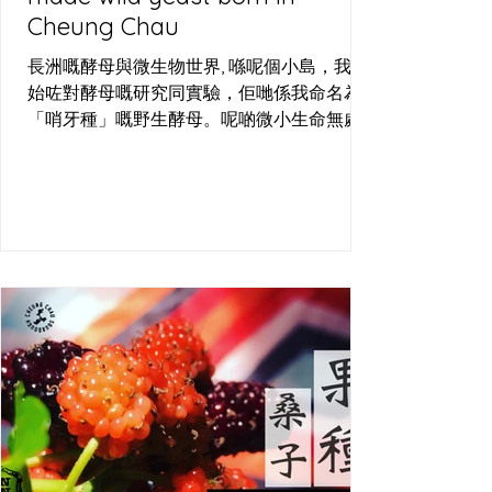
Cheung Chau
長洲嘅酵母與微生物世界, 喺呢個小島，我開
始咗對酵母嘅研究同實驗，佢哋係我命名為
「哨牙種」嘅野生酵母。呢啲微小生命無處
不在，周圍都搵到佢哋嘅蹤影—喺啤酒場嘅發
酵桶、烘焙場嘅麵團，甚至長洲嘅空氣中，
佢哋都以狂野嘅姿態存在。長洲哨牙刀工作
室，就係用呢個島嘅空氣、水同小麥，培植
出屬於呢