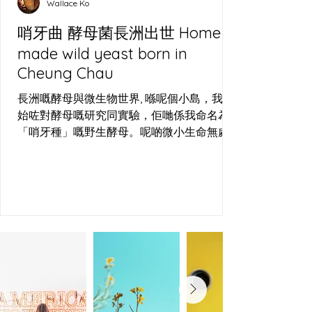
Wallace Ko
麵包有唔同嘅面貌—法國嘅 Baguette、歐洲
嘅 Sourdough、意大利
哨牙曲 酵母菌長洲出世 Home
made wild yeast born in
Cheung Chau
長洲嘅酵母與微生物世界, 喺呢個小島，我開
始咗對酵母嘅研究同實驗，佢哋係我命名為
「哨牙種」嘅野生酵母。呢啲微小生命無處
不在，周圍都搵到佢哋嘅蹤影—喺啤酒場嘅發
酵桶、烘焙場嘅麵團，甚至長洲嘅空氣中，
佢哋都以狂野嘅姿態存在。長洲哨牙刀工作
室，就係用呢個島嘅空氣、水同小麥，培植
出屬於呢