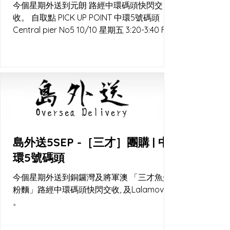
今個星期外送到元朗 路經中環碼頭快閃交
收。 自取點 PICK UP POINT 中環5號碼頭
Central pier No5 10/10 星期五 3:20-3:40 F5
優質食材專門店 元朗媽橫路37號福昌樓地下8
號鋪 10/10 星期五下午5:00 直送...
島外送5SEP -［三才］團購 | 中
環5號碼頭
今個星期外送到銅鑼灣及將軍澳 「三才魚蛋
粉麵」路經中環碼頭快閃交收, 及Lalamove
。