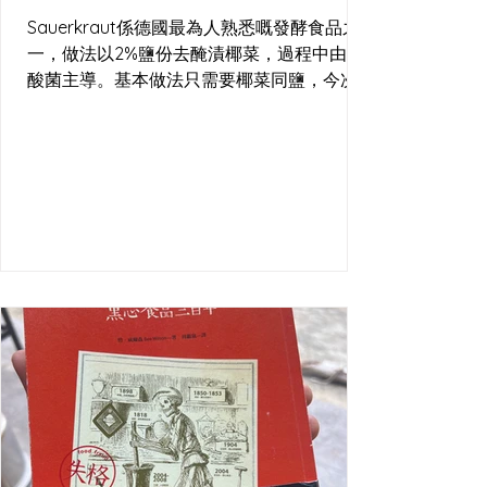
Sauerkraut係德國最為人熟悉嘅發酵食品之
一，做法以2%鹽份去醃漬椰菜，過程中由乳
酸菌主導。基本做法只需要椰菜同鹽，今次
嘅酸菜亦加入咗黑胡椒與杜松子（歐洲北部
常用嘅香料）。