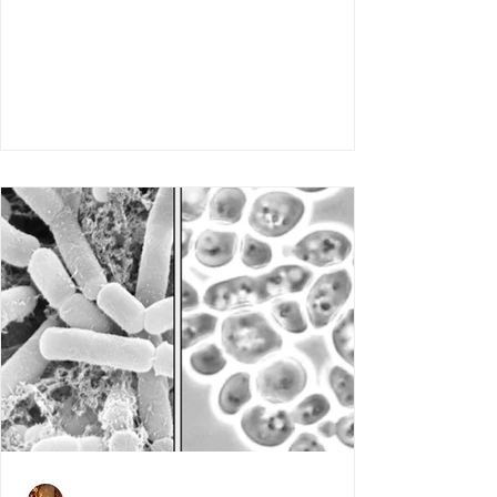
時，見證酵母由活躍到「醉倒」嘅生命循
環。呢啲麵包唔單止係食物，仲係我同長
洲、社區同文化連繫嘅橋樑。喺長洲，我將
唔同文化嘅麵包風格融入呢片風土，創造出
獨一無二嘅滋味。 酵母嘅生命：酸味嘅誕生,
整麵包嘅靈魂在於酵母嘅發酵。酵母喺麵團
裏頭，就好似一班充滿活力嘅小朋友，喺適
當嘅溫度和濕度下，佢哋會努力工作，分解
糖分，產生果酸同乳酸，畀麵包帶來嗰種獨
特嘅酸味。但發酵到某個階段，佢哋會製造
出酒精，慢慢令自己「醉倒」，活動停下
來。呢個過程同人生好似—有奮鬥嘅高峰，亦
有需要停低休息嘅低谷。我嘅任務，就係湊
住呢班「小朋友」，掌握佢哋嘅節奏同活躍
度，用耐心同技巧引導佢哋幫我整出完美嘅
麵包。呢種同微生物嘅互動，教識我點樣喺
人生中平衡努力同等待，每一步都有佢嘅價
值。 麵包同唔同文化嘅交匯, 麵包唔單止係技
術嘅結晶，仲係文化嘅載體。喺世界各地，