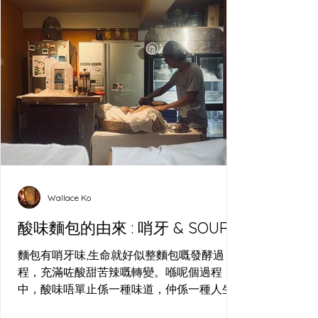
Wallace Ko
酸味麵包的由來 : 哨牙 & SOUR
麵包有哨牙味,生命就好似整麵包嘅發酵過
程，充滿咗酸甜苦辣嘅轉變。喺呢個過程
中，酸味唔單止係一種味道，仲係一種人生
嘅比喻—就好似我喺長洲哨牙刀工作室整麵包