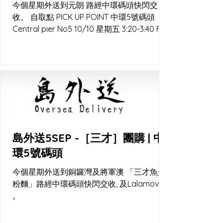
今個星期外送到元朗 路經中環碼頭快閃交
收。 自取點 PICK UP POINT 中環5號碼頭
Central pier No5 10/10 星期五 3:20-3:40 F5
優質食材專門店 元朗媽橫路37號福昌樓地下8
號鋪 10/10 星期五下午5:00 直送...
島外送5SEP -［三才］團購 | 中
環5號碼頭
今個星期外送到銅鑼灣及將軍澳 「三才魚蛋
粉麵」路經中環碼頭快閃交收, 及Lalamove
。