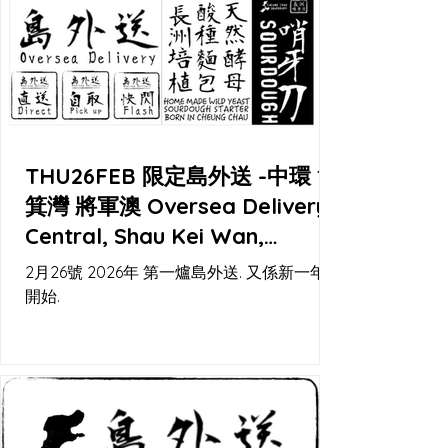
現 meet up，再加埋幾個固定取貨點，一齊
幫你喺城入面留返少少島上節奏。
THU26FEB 限定島外送 -中環 筲
箕灣 將軍澳 Oversea Delivery -
Central, Shau Kei Wan,
Tseung Kwan O
2月26號 2026年 第一爐島外送. 又係新一年嘅
開始.