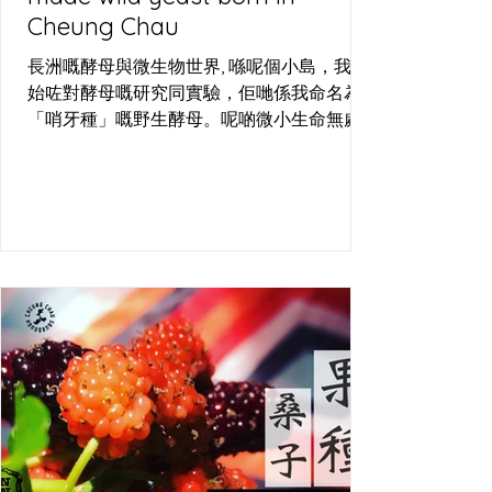
Cheung Chau
長洲嘅酵母與微生物世界, 喺呢個小島，我開
始咗對酵母嘅研究同實驗，佢哋係我命名為
「哨牙種」嘅野生酵母。呢啲微小生命無處
不在，周圍都搵到佢哋嘅蹤影—喺啤酒場嘅發
酵桶、烘焙場嘅麵團，甚至長洲嘅空氣中，
佢哋都以狂野嘅姿態存在。長洲哨牙刀工作
室，就係用呢個島嘅空氣、水同小麥，培植
出屬於呢