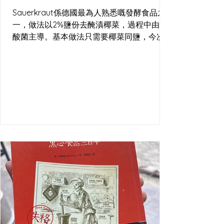
Sauerkraut係德國最為人熟悉嘅發酵食品之
一，做法以2%鹽份去醃漬椰菜，過程中由乳
酸菌主導。基本做法只需要椰菜同鹽，今次
嘅酸菜亦加入咗黑胡椒與杜松子（歐洲北部
常用嘅香料）。