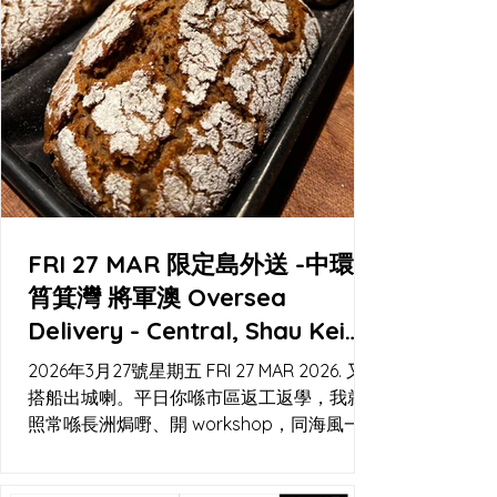
FRI 27 MAR 限定島外送 -中環
筲箕灣 將軍澳 Oversea
Delivery - Central, Shau Kei
Wan, Tseung Kwan O
2026年3月27號星期五 FRI 27 MAR 2026. 又
搭船出城喇。平日你喺市區返工返學，我就
照常喺長洲焗嘢、開 workshop，同海風一齊
睇時間。今次可以喺工作室自取，或者用
Lalamove 直送到你門口；中環碼頭都會有閃