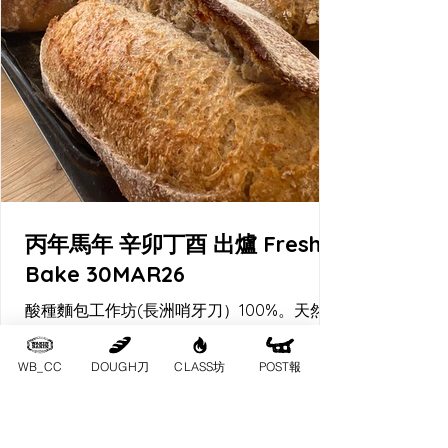
丙年馬年 辛卯丁酉 出爐 Fresh
Bake 30MAR26
酸種麵包工作坊(長洲哨牙刀）100%。天然酵
母酸種麵包。
WB_CC
DOUGH刀
CLASS坊
POST報