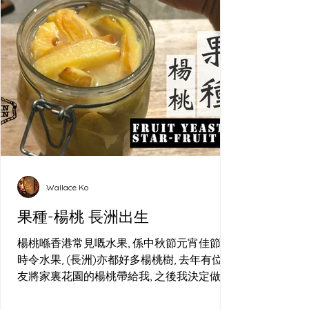
Wallace Ko
果種-楊桃 長洲出生
楊桃喺香港常見嘅水果, 係中秋節元宵佳節嘅
時令水果, (長洲)亦都好多楊桃樹, 去年有位朋
友將家裏花園的楊桃帶給我, 之後我決定做酵
母