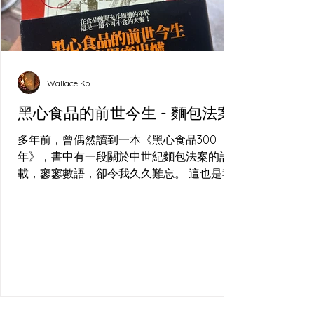
Wallace Ko
黑心食品的前世今生 - 麵包法案
多年前，曾偶然讀到一本《黑心食品300
年》，書中有一段關於中世紀麵包法案的記
載，寥寥數語，卻令我久久難忘。 這也是我
在(長洲)的酸種麵包工作坊 經常回答的問
題，到底食咗乜？