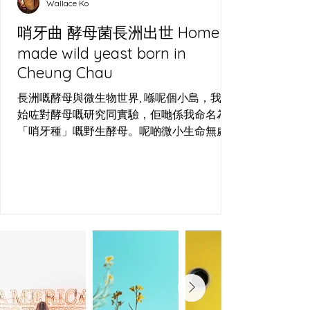
Wallace Ko
麵包有唔同嘅面貌—法國嘅 Baguette、歐洲
嘅 Sourdough、意大利
哨牙曲 酵母菌長洲出世 Home
made wild yeast born in
Cheung Chau
長洲嘅酵母與微生物世界, 喺呢個小島，我開
始咗對酵母嘅研究同實驗，佢哋係我命名為
「哨牙種」嘅野生酵母。呢啲微小生命無處
不在，周圍都搵到佢哋嘅蹤影—喺啤酒場嘅發
酵桶、烘焙場嘅麵團，甚至長洲嘅空氣中，
佢哋都以狂野嘅姿態存在。長洲哨牙刀工作
室，就係用呢個島嘅空氣、水同小麥，培植
出屬於呢