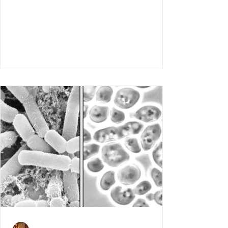
時，見證酵母由活躍到「醉倒」嘅生命循
環。呢啲麵包唔單止係食物，仲係我同長
洲、社區同文化連繫嘅橋樑。喺長洲，我將
唔同文化嘅麵包風格融入呢片風土，創造出
獨一無二嘅滋味。 酵母嘅生命：酸味嘅誕生,
整麵包嘅靈魂在於酵母嘅發酵。酵母喺麵團
裏頭，就好似一班充滿活力嘅小朋友，喺適
當嘅溫度和濕度下，佢哋會努力工作，分解
糖分，產生果酸同乳酸，畀麵包帶來嗰種獨
特嘅酸味。但發酵到某個階段，佢哋會製造
出酒精，慢慢令自己「醉倒」，活動停下
來。呢個過程同人生好似—有奮鬥嘅高峰，亦
有需要停低休息嘅低谷。我嘅任務，就係湊
住呢班「小朋友」，掌握佢哋嘅節奏同活躍
度，用耐心同技巧引導佢哋幫我整出完美嘅
麵包。呢種同微生物嘅互動，教識我點樣喺
人生中平衡努力同等待，每一步都有佢嘅價
值。 麵包同唔同文化嘅交匯, 麵包唔單止係技
術嘅結晶，仲係文化嘅載體。喺世界各地，