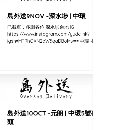
島外送9NOV -深水埗 | 中環
已截單，多謝各位 深水埗余地 IG
https://www.instagram.com/yudei.hk?
igsh=MTRhOXN2bW5qaDBoMw== 中環 本原
IG
https://www.instagram.com/rootvegan.hk
?igsh=MTN5d3JtNTNoYndmaw== 中環碼頭
快閃交收 lalamove 直送 又係秋涼嘅時候
啦，天然酵母容易控制 22-28c的天氣, 點整都
靚。 外送及出爐通知 Instagram channel
https://www.instagram.com/channel/AbZ
6ADkaG-IPpnts/ WhatsApp channel
https://whatsapp.com/channel/0029VaE
EWf6KWEKjJkJ7Jl00 WB_CC
島外送10OCT -元朗 | 中環5號碼
頭