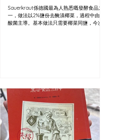
Sauerkraut係德國最為人熟悉嘅發酵食品之
一，做法以2%鹽份去醃漬椰菜，過程中由乳
酸菌主導。基本做法只需要椰菜同鹽，今次
嘅酸菜亦加入咗黑胡椒與杜松子（歐洲北部
常用嘅香料）。