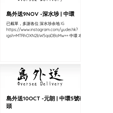
島外送9NOV -深水埗 | 中環
已截單，多謝各位 深水埗余地 IG
https://www.instagram.com/yudei.hk?
igsh=MTRhOXN2bW5qaDBoMw== 中環 本原
IG
https://www.instagram.com/rootvegan.hk
?igsh=MTN5d3JtNTNoYndmaw== 中環碼頭
快閃交收 lalamove 直送 又係秋涼嘅時候
啦，天然酵母容易控制 22-28c的天氣, 點整都
靚。 外送及出爐通知 Instagram channel
https://www.instagram.com/channel/AbZ
6ADkaG-IPpnts/ WhatsApp channel
https://whatsapp.com/channel/0029VaE
EWf6KWEKjJkJ7Jl00 WB_CC
島外送10OCT -元朗 | 中環5號碼
頭