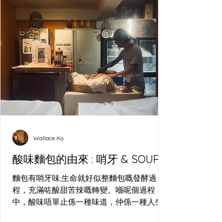
Wallace Ko
酸味麵包的由來 : 哨牙 & SOUR
麵包有哨牙味,生命就好似整麵包嘅發酵過
程，充滿咗酸甜苦辣嘅轉變。喺呢個過程
中，酸味唔單止係一種味道，仲係一種人生
嘅比喻—就好似我喺長洲哨牙刀工作室整麵包