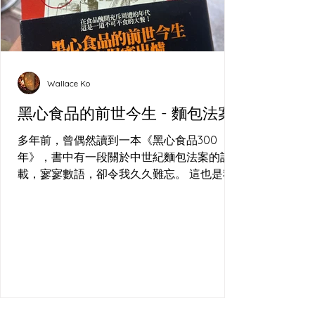
Wallace Ko
黑心食品的前世今生 - 麵包法案
多年前，曾偶然讀到一本《黑心食品300
年》，書中有一段關於中世紀麵包法案的記
載，寥寥數語，卻令我久久難忘。 這也是我
在(長洲)的酸種麵包工作坊 經常回答的問
題，到底食咗乜？