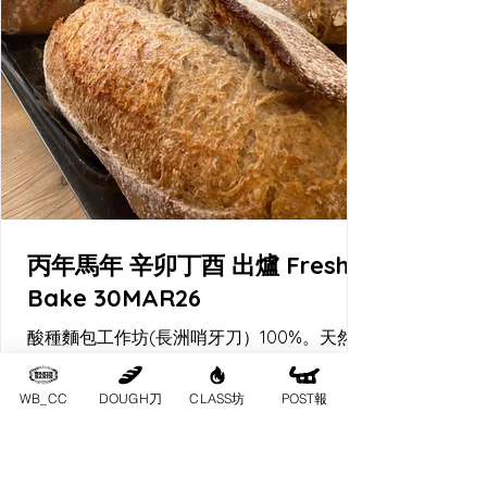
丙年馬年 辛卯丁酉 出爐 Fresh
Bake 30MAR26
酸種麵包工作坊(長洲哨牙刀）100%。天然酵
母酸種麵包。
WB_CC
DOUGH刀
CLASS坊
POST報