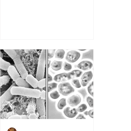
時，見證酵母由活躍到「醉倒」嘅生命循
環。呢啲麵包唔單止係食物，仲係我同長
洲、社區同文化連繫嘅橋樑。喺長洲，我將
唔同文化嘅麵包風格融入呢片風土，創造出
獨一無二嘅滋味。 酵母嘅生命：酸味嘅誕生,
整麵包嘅靈魂在於酵母嘅發酵。酵母喺麵團
裏頭，就好似一班充滿活力嘅小朋友，喺適
當嘅溫度和濕度下，佢哋會努力工作，分解
糖分，產生果酸同乳酸，畀麵包帶來嗰種獨
特嘅酸味。但發酵到某個階段，佢哋會製造
出酒精，慢慢令自己「醉倒」，活動停下
來。呢個過程同人生好似—有奮鬥嘅高峰，亦
有需要停低休息嘅低谷。我嘅任務，就係湊
住呢班「小朋友」，掌握佢哋嘅節奏同活躍
度，用耐心同技巧引導佢哋幫我整出完美嘅
麵包。呢種同微生物嘅互動，教識我點樣喺
人生中平衡努力同等待，每一步都有佢嘅價
值。 麵包同唔同文化嘅交匯, 麵包唔單止係技
術嘅結晶，仲係文化嘅載體。喺世界各地，