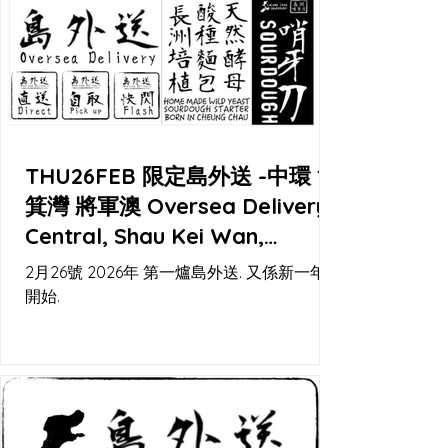
現 meet up，再加埋幾個固定取貨點，一齊
幫你喺城入面留返少少島上節奏。
THU26FEB 限定島外送 -中環 筲
箕灣 將軍澳 Oversea Delivery -
Central, Shau Kei Wan,
Tseung Kwan O
2月26號 2026年 第一爐島外送. 又係新一年嘅
開始.