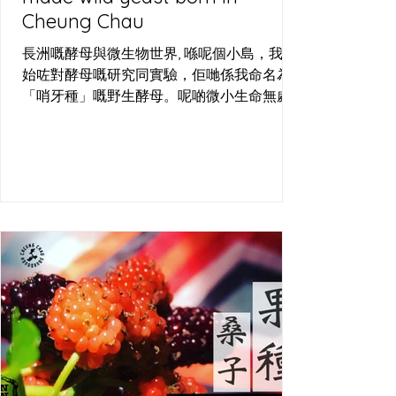
Cheung Chau
長洲嘅酵母與微生物世界, 喺呢個小島，我開
始咗對酵母嘅研究同實驗，佢哋係我命名為
「哨牙種」嘅野生酵母。呢啲微小生命無處
不在，周圍都搵到佢哋嘅蹤影—喺啤酒場嘅發
酵桶、烘焙場嘅麵團，甚至長洲嘅空氣中，
佢哋都以狂野嘅姿態存在。長洲哨牙刀工作
室，就係用呢個島嘅空氣、水同小麥，培植
出屬於呢