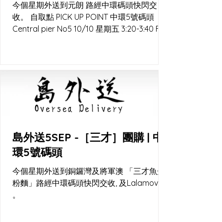
今個星期外送到元朗 路經中環碼頭快閃交
收。 自取點 PICK UP POINT 中環5號碼頭
Central pier No5 10/10 星期五 3:20-3:40 F5
優質食材專門店 元朗媽橫路37號福昌樓地下8
號鋪 10/10 星期五下午5:00 直送...
島外送5SEP -［三才］團購 | 中
環5號碼頭
今個星期外送到銅鑼灣及將軍澳 「三才魚蛋
粉麵」路經中環碼頭快閃交收, 及Lalamove
。