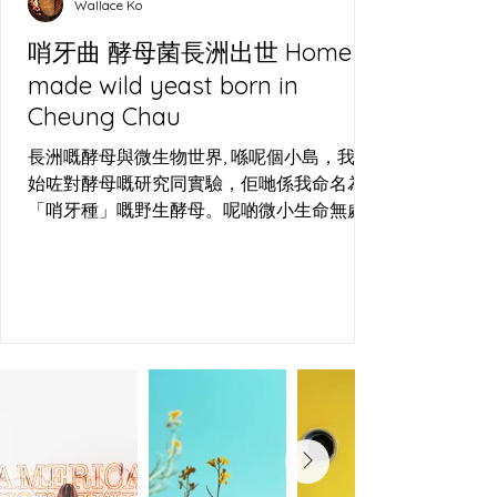
Wallace Ko
麵包有唔同嘅面貌—法國嘅 Baguette、歐洲
嘅 Sourdough、意大利
哨牙曲 酵母菌長洲出世 Home
made wild yeast born in
Cheung Chau
長洲嘅酵母與微生物世界, 喺呢個小島，我開
始咗對酵母嘅研究同實驗，佢哋係我命名為
「哨牙種」嘅野生酵母。呢啲微小生命無處
不在，周圍都搵到佢哋嘅蹤影—喺啤酒場嘅發
酵桶、烘焙場嘅麵團，甚至長洲嘅空氣中，
佢哋都以狂野嘅姿態存在。長洲哨牙刀工作
室，就係用呢個島嘅空氣、水同小麥，培植
出屬於呢