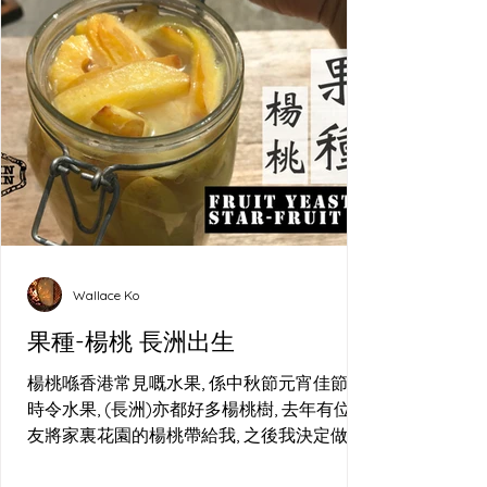
Wallace Ko
果種-楊桃 長洲出生
楊桃喺香港常見嘅水果, 係中秋節元宵佳節嘅
時令水果, (長洲)亦都好多楊桃樹, 去年有位朋
友將家裏花園的楊桃帶給我, 之後我決定做酵
母