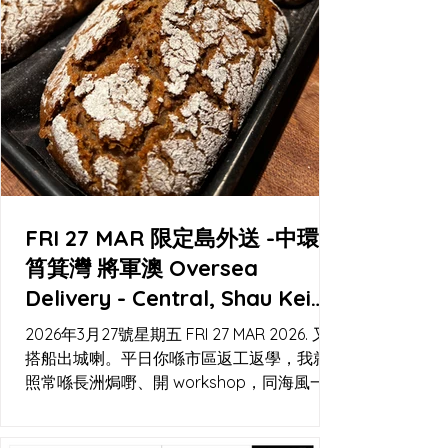
FRI 27 MAR 限定島外送 -中環
筲箕灣 將軍澳 Oversea
Delivery - Central, Shau Kei
Wan, Tseung Kwan O
2026年3月27號星期五 FRI 27 MAR 2026. 又
搭船出城喇。平日你喺市區返工返學，我就
照常喺長洲焗嘢、開 workshop，同海風一齊
睇時間。今次可以喺工作室自取，或者用
Lalamove 直送到你門口；中環碼頭都會有閃