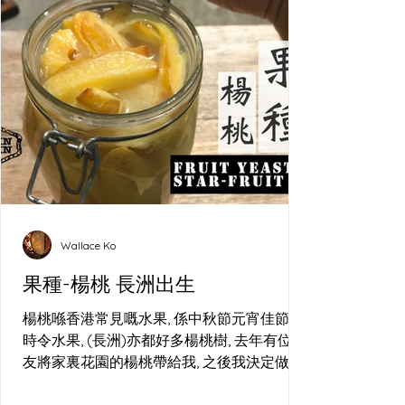
Wallace Ko
果種-楊桃 長洲出生
楊桃喺香港常見嘅水果, 係中秋節元宵佳節嘅
時令水果, (長洲)亦都好多楊桃樹, 去年有位朋
友將家裏花園的楊桃帶給我, 之後我決定做酵
母