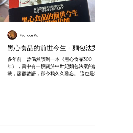
Wallace Ko
黑心食品的前世今生 - 麵包法案
多年前，曾偶然讀到一本《黑心食品300
年》，書中有一段關於中世紀麵包法案的記
載，寥寥數語，卻令我久久難忘。 這也是我
在(長洲)的酸種麵包工作坊 經常回答的問
題，到底食咗乜？