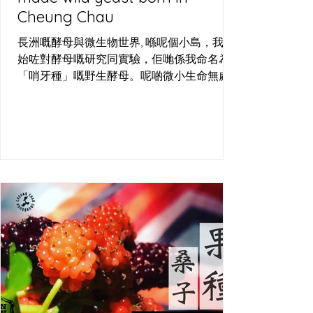
Cheung Chau
長洲嘅酵母與微生物世界, 喺呢個小島，我開
始咗對酵母嘅研究同實驗，佢哋係我命名為
「哨牙種」嘅野生酵母。呢啲微小生命無處
不在，周圍都搵到佢哋嘅蹤影—喺啤酒場嘅發
酵桶、烘焙場嘅麵團，甚至長洲嘅空氣中，
佢哋都以狂野嘅姿態存在。長洲哨牙刀工作
室，就係用呢個島嘅空氣、水同小麥，培植
出屬於呢