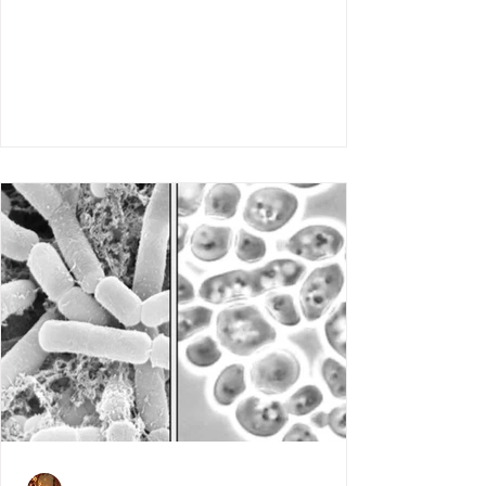
時，見證酵母由活躍到「醉倒」嘅生命循
環。呢啲麵包唔單止係食物，仲係我同長
洲、社區同文化連繫嘅橋樑。喺長洲，我將
唔同文化嘅麵包風格融入呢片風土，創造出
獨一無二嘅滋味。 酵母嘅生命：酸味嘅誕生,
整麵包嘅靈魂在於酵母嘅發酵。酵母喺麵團
裏頭，就好似一班充滿活力嘅小朋友，喺適
當嘅溫度和濕度下，佢哋會努力工作，分解
糖分，產生果酸同乳酸，畀麵包帶來嗰種獨
特嘅酸味。但發酵到某個階段，佢哋會製造
出酒精，慢慢令自己「醉倒」，活動停下
來。呢個過程同人生好似—有奮鬥嘅高峰，亦
有需要停低休息嘅低谷。我嘅任務，就係湊
住呢班「小朋友」，掌握佢哋嘅節奏同活躍
度，用耐心同技巧引導佢哋幫我整出完美嘅
麵包。呢種同微生物嘅互動，教識我點樣喺
人生中平衡努力同等待，每一步都有佢嘅價
值。 麵包同唔同文化嘅交匯, 麵包唔單止係技
術嘅結晶，仲係文化嘅載體。喺世界各地，