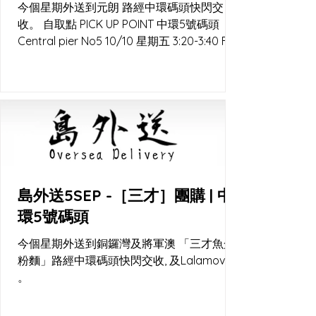
今個星期外送到元朗 路經中環碼頭快閃交
收。 自取點 PICK UP POINT 中環5號碼頭
Central pier No5 10/10 星期五 3:20-3:40 F5
優質食材專門店 元朗媽橫路37號福昌樓地下8
號鋪 10/10 星期五下午5:00 直送...
島外送5SEP -［三才］團購 | 中
環5號碼頭
今個星期外送到銅鑼灣及將軍澳 「三才魚蛋
粉麵」路經中環碼頭快閃交收, 及Lalamove
。