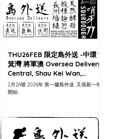
現 meet up，再加埋幾個固定取貨點，一齊
幫你喺城入面留返少少島上節奏。
THU26FEB 限定島外送 -中環 筲
箕灣 將軍澳 Oversea Delivery -
Central, Shau Kei Wan,
Tseung Kwan O
2月26號 2026年 第一爐島外送. 又係新一年嘅
開始.