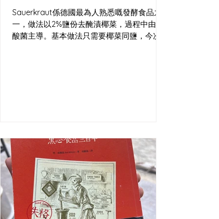
Sauerkraut係德國最為人熟悉嘅發酵食品之
一，做法以2%鹽份去醃漬椰菜，過程中由乳
酸菌主導。基本做法只需要椰菜同鹽，今次
嘅酸菜亦加入咗黑胡椒與杜松子（歐洲北部
常用嘅香料）。