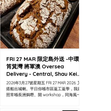
FRI 27 MAR 限定島外送 -中環
筲箕灣 將軍澳 Oversea
Delivery - Central, Shau Kei
Wan, Tseung Kwan O
2026年3月27號星期五 FRI 27 MAR 2026. 又
搭船出城喇。平日你喺市區返工返學，我就
照常喺長洲焗嘢、開 workshop，同海風一齊
睇時間。今次可以喺工作室自取，或者用
Lalamove 直送到你門口；中環碼頭都會有閃