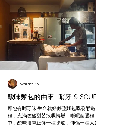
Wallace Ko
酸味麵包的由來 : 哨牙 & SOUR
麵包有哨牙味,生命就好似整麵包嘅發酵過
程，充滿咗酸甜苦辣嘅轉變。喺呢個過程
中，酸味唔單止係一種味道，仲係一種人生
嘅比喻—就好似我喺長洲哨牙刀工作室整麵包