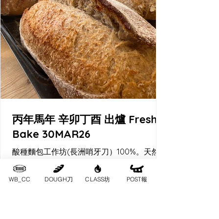
丙年馬年 辛卯丁酉 出爐 Fresh
Bake 30MAR26
酸種麵包工作坊(長洲哨牙刀）100%。天然酵
母酸種麵包。
WB_CC
DOUGH刀
CLASS坊
POST報