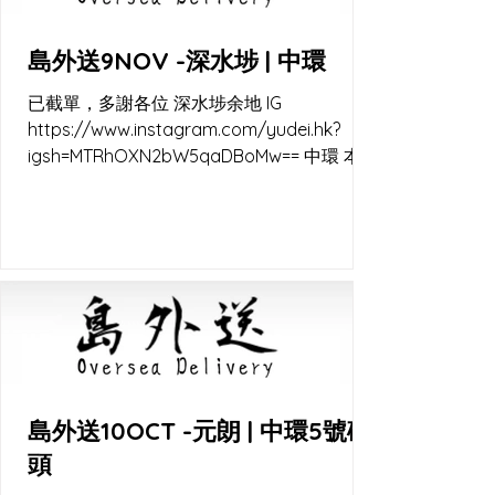
島外送9NOV -深水埗 | 中環
已截單，多謝各位 深水埗余地 IG
https://www.instagram.com/yudei.hk?
igsh=MTRhOXN2bW5qaDBoMw== 中環 本原
IG
https://www.instagram.com/rootvegan.hk
?igsh=MTN5d3JtNTNoYndmaw== 中環碼頭
快閃交收 lalamove 直送 又係秋涼嘅時候
啦，天然酵母容易控制 22-28c的天氣, 點整都
靚。 外送及出爐通知 Instagram channel
https://www.instagram.com/channel/AbZ
6ADkaG-IPpnts/ WhatsApp channel
https://whatsapp.com/channel/0029VaE
EWf6KWEKjJkJ7Jl00 WB_CC
島外送10OCT -元朗 | 中環5號碼
頭