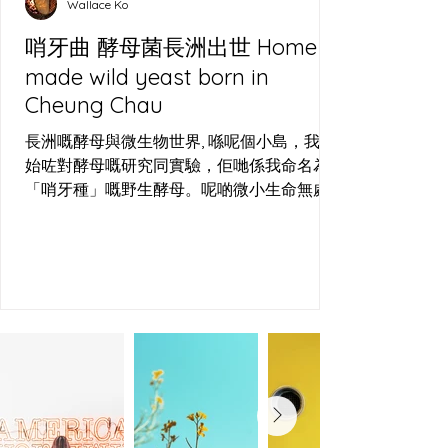
Wallace Ko
麵包有唔同嘅面貌—法國嘅 Baguette、歐洲
嘅 Sourdough、意大利
哨牙曲 酵母菌長洲出世 Home
made wild yeast born in
Cheung Chau
長洲嘅酵母與微生物世界, 喺呢個小島，我開
始咗對酵母嘅研究同實驗，佢哋係我命名為
「哨牙種」嘅野生酵母。呢啲微小生命無處
不在，周圍都搵到佢哋嘅蹤影—喺啤酒場嘅發
酵桶、烘焙場嘅麵團，甚至長洲嘅空氣中，
佢哋都以狂野嘅姿態存在。長洲哨牙刀工作
室，就係用呢個島嘅空氣、水同小麥，培植
出屬於呢