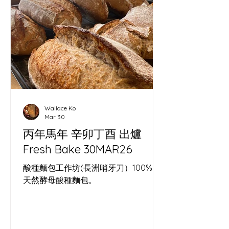
Wallace Ko
Mar 30
丙年馬年 辛卯丁酉 出爐
Fresh Bake 30MAR26
酸種麵包工作坊(長洲哨牙刀）100%。
天然酵母酸種麵包。