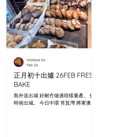
片麵包連結起味道同人情。 夜晚圍住營
火，聽住世界各地藝術家講旅程，心入
面好清楚：無論係面糰定藝術，都需要
時間發酵，先有可能長出屬於自己嘅形
狀。 ​ As a Cheung Chau sourdough
baker, photographer and digital
marketer, I joined the Capybara Arts
Festival’s three‑day camp at
Wallace Ko
Autocamper in Hong Kong’s
Feb 26
countryside. This independent
正月初十出爐 26FEB FRESH
gathering i
BAKE
島外送出城 好耐冇做過咁樣量產。 係
時候出城。 今日中環 筲箕灣 將軍澳