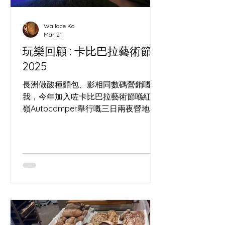
Wallace Ko
Mar 21
玩樂回顧 : 卡比巴拉藝術節
2025
長洲做酸種麵包、影相同數碼營銷嘅
我，今年加入咗卡比巴拉藝術節喺紅花
嶺Autocamper舉行嘅三日兩夜營地聚
會。 呢個獨立藝術節由我識咗十年嘅馬
戲表演者Lai Yee策劃，佢多年喺世界各
地以水晶球、火舞同流動藝術演出，將
街頭經驗同舞台美學帶入香港。 呢次我
除咗係參加者，其實都係團隊一分子，
負責帶嚟長洲野種酵母酸種麵包，做咗
一場簡單嘅酵母與麵包分享，又即場燒
烤麵包畀表演者同營友免費試食，等大
家喺雜耍、空中表演同營火之間，用一