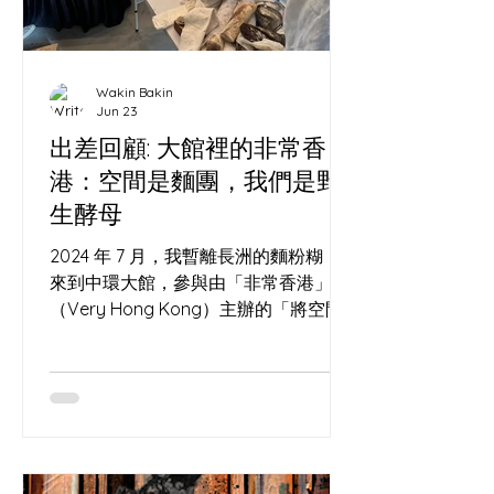
Wakin Bakin
Jun 23
出差回顧: 大館裡的非常香
港：空間是麵團，我們是野
生酵母
2024 年 7 月，我暫離長洲的麵粉糊，
來到中環大館，參與由「非常香港」
（Very Hong Kong）主辦的「將空間
變成辦法」亞洲地方營造交流大會
（Everything's in PLACE Asia
Placemaking Convention）。 這場活
動匯聚了一群在城市夾縫中尋找可能性
的「空間」。現場除了我們，還有許多
各路好手與參展單位，包括我的老朋友,
窗口巷 Window Alley 空間與酸種的玄