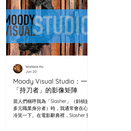
學：大館石階上的微氣候 一個烤麵包
的，為何跑去聽城市空間改造？ 因為做
酸種麵包（Sourdough）和地方營造
（Placemaking）本質上是同一門玄
學。沒有酵母的麵團只是死氣沉沉的死
麵；沒有人互動的鋼筋水泥，也只不過
是巨型墳場。 ( IMAGE ) 看看大館的洗
衣場石階。主辦方沒有砸重金裝潢，僅
用回收木箱、坐墊與幾盆植物，就像撒
Wallace Ko
下了一把高活性的酵母，瞬間改變了這
Jun 20
冰冷過道的「微氣候」。原本匆忙的香
Moody Visual Studio：一個
港人竟然願意停下腳步，讓「過道」發
「持刀者」的影像矩陣
酵成了「聚腳點」。 把荒廢角落轉化為
社區心臟，就像我們在處理高水合
當人們稱呼我為「Slasher」（斜槓族 /
（High Hydration）麵團——
多元職業身分者）時，我通常會在心裡
冷笑一下。在電影辭典裡，Slasher 指
的是那種手持利刃、在黑暗中神出鬼沒
的殺人狂。某種程度上，這個字極度精