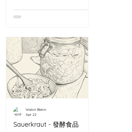
準——只不過，我手裡拿的是那把在長
洲切開酸種麵團的「哨牙刀」，而我試
圖謀殺的，是這個時代的「遺忘」。 我
是一個被酵母奴役的麵包師，也是一個
在代碼與像素中建構虛擬宇宙的視覺工
匠。這聽起來像精神分裂，但如果你看
懂了我的矩陣，就會發現這是一場極其
優雅的共生。 為什麼要經營
MoodyVisual？對抗單向的崩塌 時間是
一場單向的崩塌。我從 2012 年在
WordPress 留下第一個時間戳記（
https://wallacecwko.wordpress.com/
）開始，就清楚知道一件事：在這個資
訊碎片化的時代，沒有被記錄下來的東
西，等於從未存在。 麵包是一種注定要
Wakin Bakin
消亡的藝術。麵粉變成了麵包，經歷了
Apr 22
完美的膨脹、焦糖化，然後在幾個小時
Sauerkraut - 發酵食品
內被咀嚼、吞嚥，化為虛無。如果我只