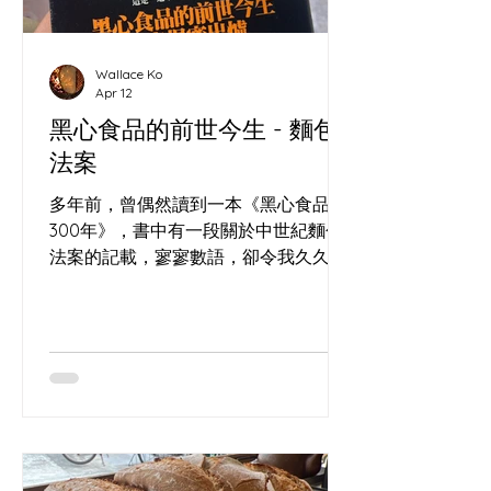
Wallace Ko
Apr 12
黑心食品的前世今生 - 麵包
法案
多年前，曾偶然讀到一本《黑心食品
300年》，書中有一段關於中世紀麵包
法案的記載，寥寥數語，卻令我久久難
忘。 這也是我在(長洲)的酸種麵包工作
坊 經常回答的問題，到底食咗乜？