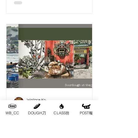
Wallace Ko
Feb 4
WB_CC
DOUGH刀
CLASS坊
POST報
2026哨牙刀之丙午赤馬年
Sourdough at the year of
fire horse