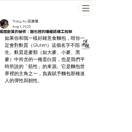
Tracy Au 區雅珊
Aug 1, 2025
揭開麩質的秘密：麵包裡的隱藏結構工程師
如果你和我一樣好鍾意食麵包，咁你一
定會對麩質（Gluten）這個名字不陌
生。麩質是麥類（如大麥、小麥、黑
麥）中所含的一種蛋白質，也是我們平
時所說的「筋性」的來源。它是麵包世
界裡的主角之一，負責賦予麵包那種迷
人的彈性與韌性。  