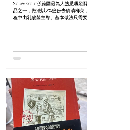
是一個麵包師，我的心血每天都在物理
Sauerkraut係德國最為人熟悉嘅發酵食
世界裡灰飛煙滅。 這就是
品之一，做法以2%鹽份去醃漬椰菜，過
www.wakinbakin.life/
程中由乳酸菌主導。基本做法只需要椰
菜同鹽，今次嘅酸菜亦加入咗黑胡椒與
杜松子（歐洲北部常用嘅香料）。