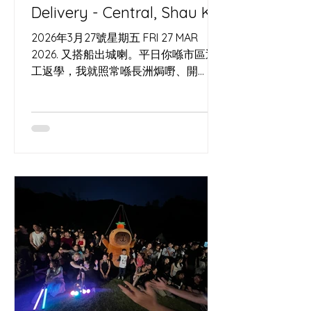
Delivery - Central, Shau Kei
Wan, Tseung Kwan O
2026年3月27號星期五 FRI 27 MAR
2026. 又搭船出城喇。平日你喺市區返
工返學，我就照常喺長洲焗嘢、開
workshop，同海風一齊睇時間。今次
可以喺工作室自取，或者用 Lalamove
直送到你門口；中環碼頭都會有閃現
meet up，再加埋幾個固定取貨點，一
齊幫你喺城入面留返少少島上節奏。