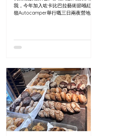
我，今年加入咗卡比巴拉藝術節喺紅花
嶺Autocamper舉行嘅三日兩夜營地聚
會。 呢個獨立藝術節由我識咗十年嘅馬
戲表演者Lai Yee策劃，佢多年喺世界各
地以水晶球、火舞同流動藝術演出，將
街頭經驗同舞台美學帶入香港。 呢次我
除咗係參加者，其實都係團隊一分子，
負責帶嚟長洲野種酵母酸種麵包，做咗
一場簡單嘅酵母與麵包分享，又即場燒
烤麵包畀表演者同營友免費試食，等大
家喺雜耍、空中表演同營火之間，用一
片麵包連結起味道同人情。 夜晚圍住營
火，聽住世界各地藝術家講旅程，心入
面好清楚：無論係面糰定藝術，都需要
時間發酵，先有可能長出屬於自己嘅形
狀。 ​ As a Cheung Chau sourdough
baker, photographer and digital
marketer, I joined the Capybara Arts