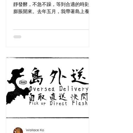
Europe Day Festival 2025
靜發酵，不急不躁，等到合適的時刻才
膨脹開來。去年五月，我帶著島上養的
天然酵母，離開小島的風雨船期，跑到
中環的PMQ，參加Europe Day Festival
2025。那天是歐盟的節日，慶祝和平與
多元，Germany Consulate邀請我去辦
個sourdough工作坊，讓香港人試試歐
洲風味的酸種麵包。沒想到，這趟出島
之旅，像麵粉遇上水一樣，慢慢揉出新
故事。 節日現場熱鬧得像個大集市，來
自歐洲各國的食物、飲料、表演擠滿了
PMQ的庭院。從中午到黃昏，超過三千
五百人湧進來，有人邊吃比利時薯條邊
聽法國學校的歌，有人跳舞工作坊學歐
洲步，有人帶小孩玩遊戲區。空氣裡飄
著啤酒和糕點的香，我的那個
sourdough工作坊，就藏在「pastry
and beer lovers」的角落。Germany
Wallace Ko
Consulate的夥伴們幫忙安排，強調德