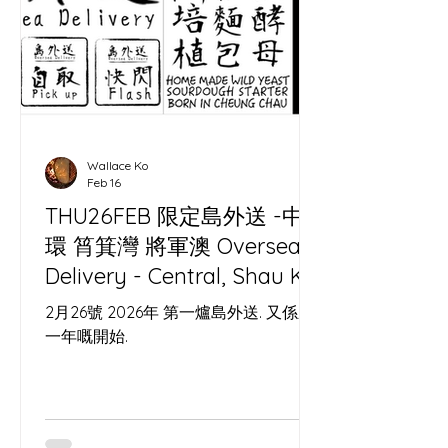
Wallace Ko
Feb 16
THU26FEB 限定島外送 -中
環 筲箕灣 將軍澳 Oversea
Delivery - Central, Shau Kei
Wan, Tseung Kwan O
2月26號 2026年 第一爐島外送. 又係新
一年嘅開始.