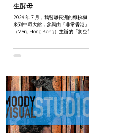
生酵母
2024 年 7 月，我暫離長洲的麵粉糊，
來到中環大館，參與由「非常香港」
（Very Hong Kong）主辦的「將空間
變成辦法」亞洲地方營造交流大會
（Everything's in PLACE Asia
Placemaking Convention）。 這場活
動匯聚了一群在城市夾縫中尋找可能性
的「空間」。現場除了我們，還有許多
各路好手與參展單位，包括我的老朋友,
窗口巷 Window Alley 空間與酸種的玄
學：大館石階上的微氣候 一個烤麵包
的，為何跑去聽城市空間改造？ 因為做
酸種麵包（Sourdough）和地方營造
（Placemaking）本質上是同一門玄
學。沒有酵母的麵團只是死氣沉沉的死
麵；沒有人互動的鋼筋水泥，也只不過
是巨型墳場。 ( IMAGE ) 看看大館的洗