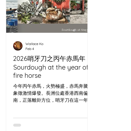
Wallace Ko
Feb 4
2026哨牙刀之丙午赤馬年
Sourdough at the year of
fire horse
今年丙午赤馬，火勢極盛，赤馬奔騰，
象徵激情爆發。長洲位處香港西南偏
南，正落離卦方位，哨牙刀在這一年、
容易燒盡虛耗。多啲返嚟當下睇下天氣
歷法查下船期 長洲哨牙刀網站酸種麵包
介紹與島外送消息、每月一次海外寄送
清單、哨牙坊的基礎與進階課堂、 私人