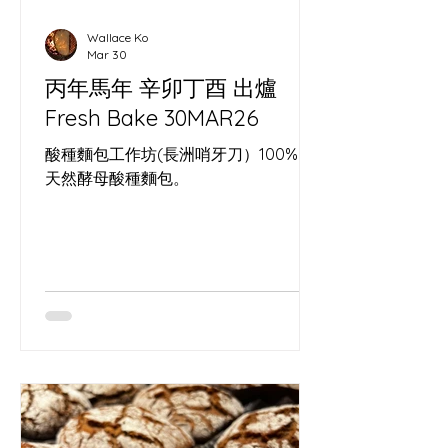
Wallace Ko
Mar 30
丙年馬年 辛卯丁酉 出爐
Fresh Bake 30MAR26
酸種麵包工作坊(長洲哨牙刀）100%。
天然酵母酸種麵包。