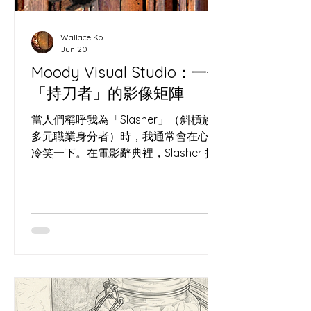
衣場石階。主辦方沒有砸重金裝潢，僅
用回收木箱、坐墊與幾盆植物，就像撒
Wallace Ko
下了一把高活性的酵母，瞬間改變了這
Jun 20
冰冷過道的「微氣候」。原本匆忙的香
Moody Visual Studio：一個
港人竟然願意停下腳步，讓「過道」發
「持刀者」的影像矩陣
酵成了「聚腳點」。 把荒廢角落轉化為
社區心臟，就像我們在處理高水合
當人們稱呼我為「Slasher」（斜槓族 /
（High Hydration）麵團——
多元職業身分者）時，我通常會在心裡
冷笑一下。在電影辭典裡，Slasher 指
的是那種手持利刃、在黑暗中神出鬼沒
的殺人狂。某種程度上，這個字極度精
準——只不過，我手裡拿的是那把在長
洲切開酸種麵團的「哨牙刀」，而我試
圖謀殺的，是這個時代的「遺忘」。 我
是一個被酵母奴役的麵包師，也是一個
在代碼與像素中建構虛擬宇宙的視覺工
匠。這聽起來像精神分裂，但如果你看
懂了我的矩陣，就會發現這是一場極其