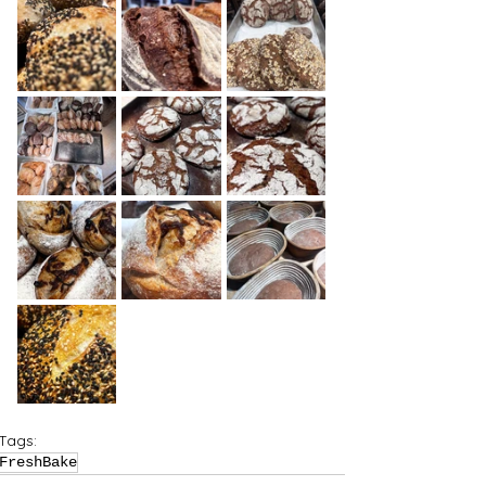
Tags:
FreshBake