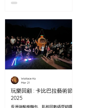
直送到你門口；中環碼頭都會有閃現
meet up，再加埋幾個固定取貨點，一
齊幫你喺城入面留返少少島上節奏。
Wallace Ko
Mar 21
玩樂回顧 : 卡比巴拉藝術節
2025
長洲做酸種麵包、影相同數碼營銷嘅