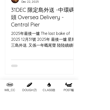
Dec 22, 2025
國烘焙傳統——想想那些黑麥酸刀，帶
31DEC 限定島外送 -中環碼
點堅韌的土地味，正好配上我用長洲荔
頭 Oversea Delivery -
枝、楊桃養出的酵母。 工作坊裡，我教
大家從頭揉麵團：先聊酵母怎麼從島上
Central Pier
水果裡生出來，像老祖宗的智慧，無化
2025年最後一爐 The last bake of
肥、無污染，讓身
2025 12月31號 2025年 最後一爐 星期
三島外送. 又係一年嘅尾聲 陸陸續續嘅
節日假期. 中環碼頭快閃交收 及
Lalamove直送。
WB_CC
DOUGH刀
CLASS坊
POST報