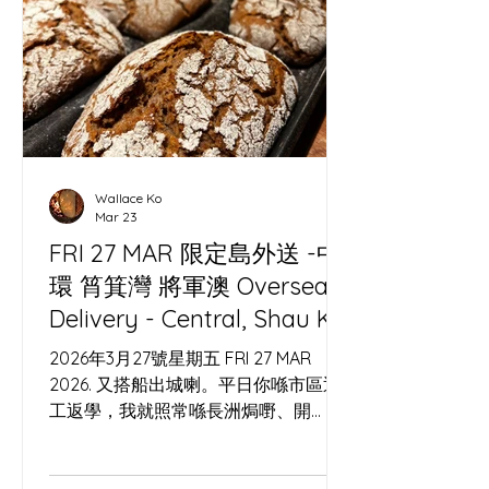
Wallace Ko
Mar 23
FRI 27 MAR 限定島外送 -中
環 筲箕灣 將軍澳 Oversea
Delivery - Central, Shau Kei
Wan, Tseung Kwan O
2026年3月27號星期五 FRI 27 MAR
2026. 又搭船出城喇。平日你喺市區返
工返學，我就照常喺長洲焗嘢、開
workshop，同海風一齊睇時間。今次
可以喺工作室自取，或者用 Lalamove