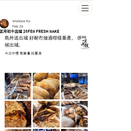
Wallace Ko
Feb 26
正月初十出爐 26FEB FRESH BAKE
島外送出城 好耐冇做過咁樣量產。 係時
候出城。
今日中環 筲箕灣 將軍澳 