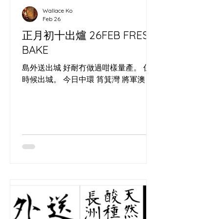
Festival’s three‑day camp at
Wallace Ko
Autocamper in Hong Kong’s
Feb 26
countryside. This independent
正月初十出爐 26FEB FRESH
gathering i
BAKE
島外送出城 好耐冇做過咁樣量產。 係
時候出城。 今日中環 筲箕灣 將軍澳