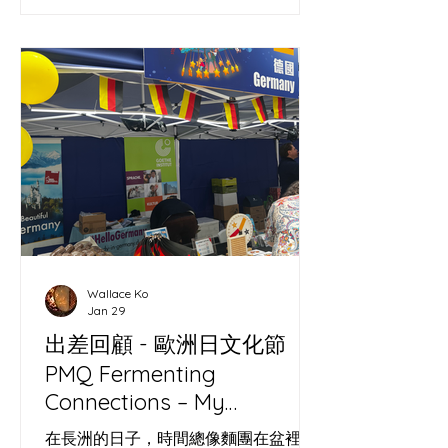
組團活動選項、過去兩年機構合作回
顧， 終於整理好的哨牙筆記新頁面。​
2026 the year of the horse carries a
strong fire energy, speed, excitement,
constant stimulation, that easily
burns out. Slow down and take a
Cheung Chau present with us, the
weather, calendar and ferry times.
The Cheung Chau Sourdough website
has just been updated with new
sourdough bread introductions and
out‑of‑island d
Wallace Ko
Jan 29
出差回顧 - 歐洲日文化節
PMQ Fermenting
Connections – My
Sourdough Workshop at
在長洲的日子，時間總像麵團在盆裡靜