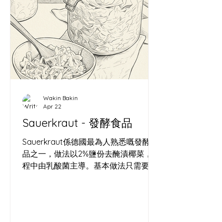
優雅的共生。 為什麼要經營
MoodyVisual？對抗單向的崩塌 時間是
一場單向的崩塌。我從 2012 年在
WordPress 留下第一個時間戳記（
https://wallacecwko.wordpress.com/
）開始，就清楚知道一件事：在這個資
訊碎片化的時代，沒有被記錄下來的東
西，等於從未存在。 麵包是一種注定要
Wakin Bakin
消亡的藝術。麵粉變成了麵包，經歷了
Apr 22
完美的膨脹、焦糖化，然後在幾個小時
Sauerkraut - 發酵食品
內被咀嚼、吞嚥，化為虛無。如果我只
是一個麵包師，我的心血每天都在物理
Sauerkraut係德國最為人熟悉嘅發酵食
世界裡灰飛煙滅。 這就是
品之一，做法以2%鹽份去醃漬椰菜，過
www.wakinbakin.life/
程中由乳酸菌主導。基本做法只需要椰
菜同鹽，今次嘅酸菜亦加入咗黑胡椒與
杜松子（歐洲北部常用嘅香料）。