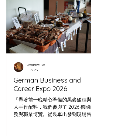
酸味麵包的由來 : 哨牙 &
哨牙刀嘅人間煙
SOUR
同社區嘅連繫
Wallace Ko
Jun 23
German Business and
Career Expo 2026
「帶著前一晚精心準備的黑麥酸種與職
人手作配料，我們參與了 2026 德國商
務與職業博覽。從裝車出發到現場售
罄，記錄這場將酸種工藝帶入商業場景
的實驗，以及那份來自人群最直接、最